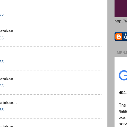
55
http://
takan...
55
..MENJ
.
55
takan...
55
takan...
55
takan...