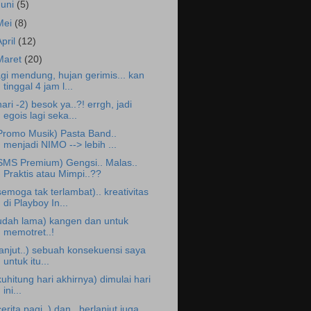
Juni
(5)
Mei
(8)
April
(12)
Maret
(20)
agi mendung, hujan gerimis... kan
tinggal 4 jam l...
hari -2) besok ya..?! errgh, jadi
egois lagi seka...
Promo Musik) Pasta Band..
menjadi NIMO --> lebih ...
SMS Premium) Gengsi.. Malas..
Praktis atau Mimpi..??
semoga tak terlambat).. kreativitas
di Playboy In...
udah lama) kangen dan untuk
memotret..!
lanjut..) sebuah konsekuensi saya
untuk itu...
kuhitung hari akhirnya) dimulai hari
ini...
cerita pagi..) dan.. berlanjut juga