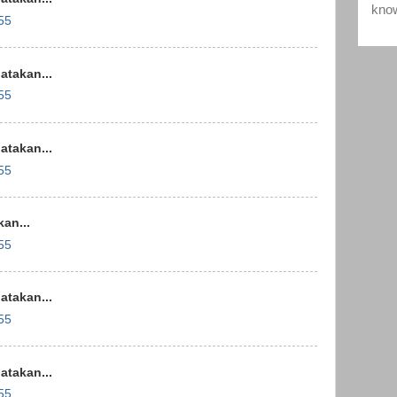
55
takan...
55
takan...
55
an...
55
takan...
55
takan...
55