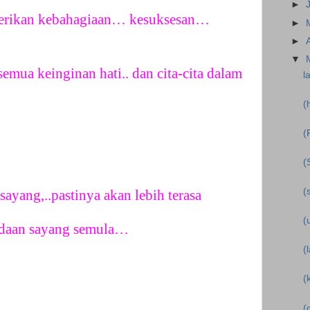
►
berikan kebahagiaan… kesuksesan…
►
►
▼
semua keinginan hati.. dan cita-cita dalam
l
(
(
(
(
sayang,..pastinya akan lebih terasa
(
adaan sayang semula…
(
(
(