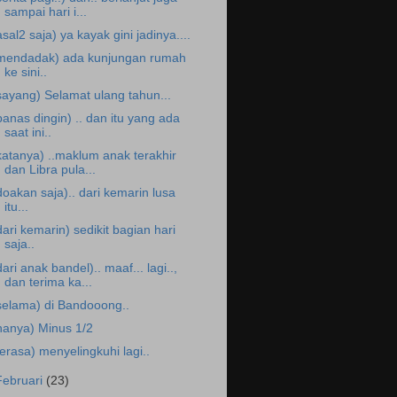
sampai hari i...
asal2 saja) ya kayak gini jadinya....
mendadak) ada kunjungan rumah
ke sini..
sayang) Selamat ulang tahun...
panas dingin) .. dan itu yang ada
saat ini..
katanya) ..maklum anak terakhir
dan Libra pula...
doakan saja).. dari kemarin lusa
itu...
dari kemarin) sedikit bagian hari
saja..
dari anak bandel).. maaf... lagi..,
dan terima ka...
selama) di Bandooong..
hanya) Minus 1/2
terasa) menyelingkuhi lagi..
Februari
(23)