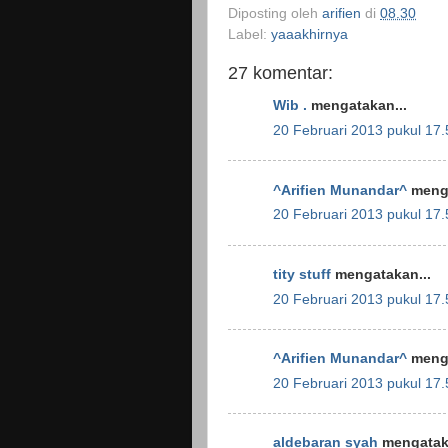
Diposting oleh
arifien
di
08.30
Label:
yaaakhirnya
27 komentar:
Wib .
mengatakan...
20 Februari 2013 pukul 17.
^Arifien Munandar^
menga
20 Februari 2013 pukul 17.
tity stuff
mengatakan...
20 Februari 2013 pukul 17.
^Arifien Munandar^
menga
20 Februari 2013 pukul 17.
aldebaran syah
mengataka