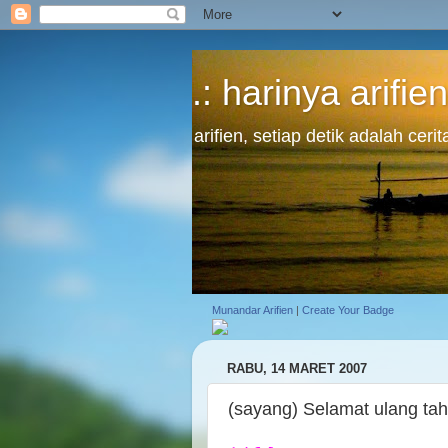
.: harinya arifien
arifien, setiap detik adalah cer
Munandar Arifien
|
Create Your Badge
RABU, 14 MARET 2007
(sayang) Selamat ulang tah