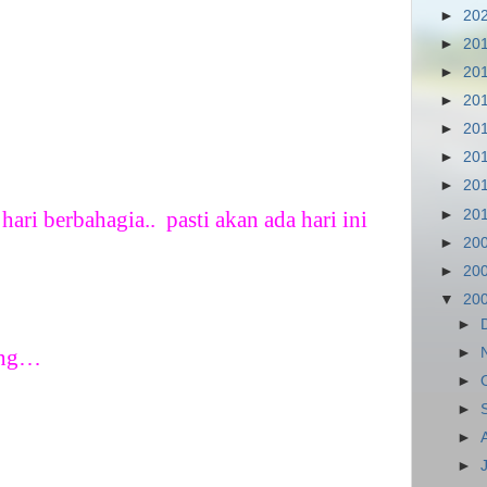
►
20
►
20
►
20
►
20
►
20
►
20
►
20
►
20
ari berbahagia..
pasti akan ada hari ini
►
20
►
20
▼
20
►
►
ang…
►
►
►
►