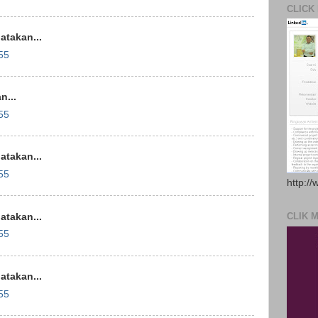
CLICK
takan...
55
...
55
takan...
55
http://
CLIK 
takan...
55
takan...
55