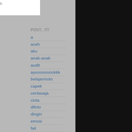
POST.. IT!
a
aceh
aku
anak-anak
audit
ayooooooookkk
belajarmoto
capek
ceritasaja
cinta
difoto
dingin
emosi
fail