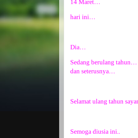
14 Maret…
hari ini…
Dia…
Sedang berulang tahun… h
dan seterusnya…
Selamat ulang tahun say
Semoga diusia ini..