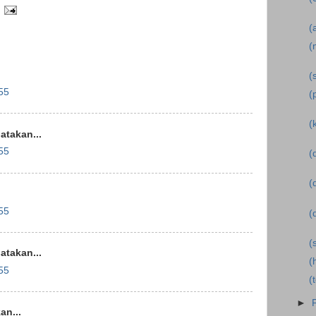
(
(
(
55
(
(
takan...
55
(
(
55
(
(
takan...
(
55
(
►
n...