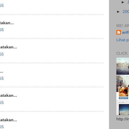
►
55
►
20
akan...
ME! AR
55
ari
Lihat p
takan...
CLICK
55
..
55
takan...
55
http://
takan...
55