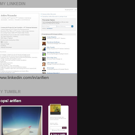
 MY LINKEDIN
www.linkedin.com/in/arifien
MY TUMBLR