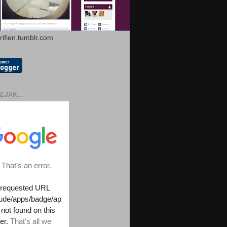
arifien.tumblr.com
EJAK...