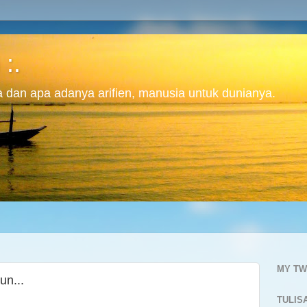
 :.
ita dan apa adanya arifien, manusia untuk dunianya.
MY TW
un...
TULIS