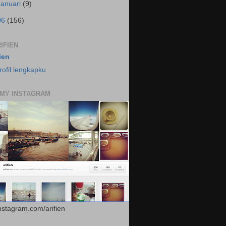
Januari
(9)
06
(156)
IFIEN
fien
rofil lengkapku
 MY INSTAGRAM
instagram.com/arifien