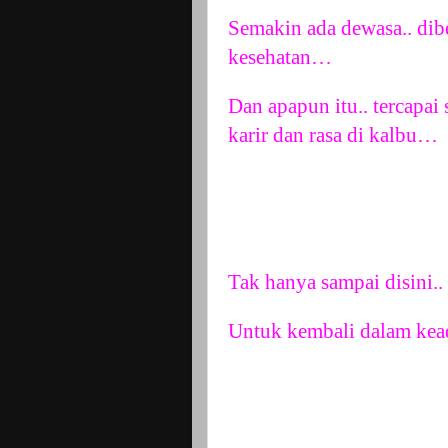
Semakin ada dewasa.. di
kesehatan…
Dan apapun itu.. tercapai 
karir dan rasa di kalbu…
Tak hanya sampai disini.. 
Untuk kembali dalam ke