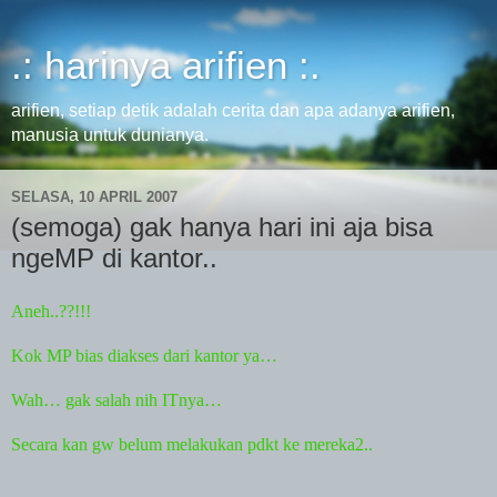
.: harinya arifien :.
arifien, setiap detik adalah cerita dan apa adanya arifien,
manusia untuk dunianya.
SELASA, 10 APRIL 2007
(semoga) gak hanya hari ini aja bisa
ngeMP di kantor..
Aneh..??!!!
Kok MP bias diakses dari kantor ya…
Wah… gak salah nih ITnya…
Secara
kan
gw belum melakukan pdkt ke mereka2..