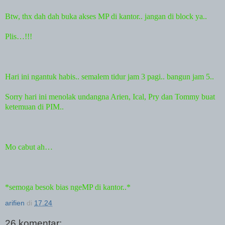
Btw, thx dah dah buka akses MP di kantor.. jangan di block ya..
Plis…!!!
Hari ini ngantuk habis.. semalem tidur jam 3 pagi.. bangun jam 5..
Sorry hari ini menolak undangna Arien, Ical, Pry dan Tommy buat
ketemuan di PIM..
Mo cabut ah…
*semoga besok bias ngeMP di kantor..*
arifien
di
17.24
26 komentar: