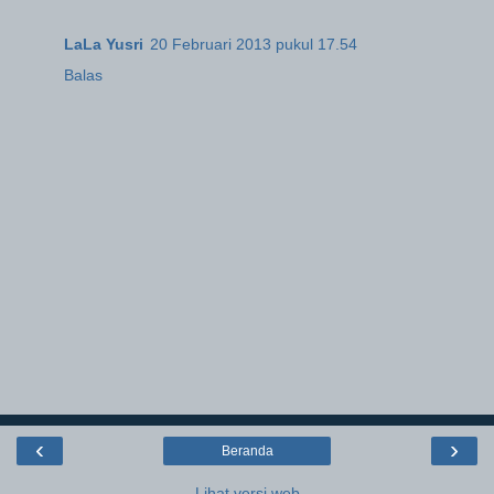
LaLa Yusri
20 Februari 2013 pukul 17.54
Balas
‹
›
Beranda
Lihat versi web