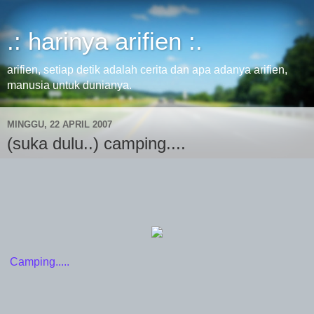
.: harinya arifien :.
arifien, setiap detik adalah cerita dan apa adanya arifien,
manusia untuk dunianya.
MINGGU, 22 APRIL 2007
(suka dulu..) camping....
Camping.....