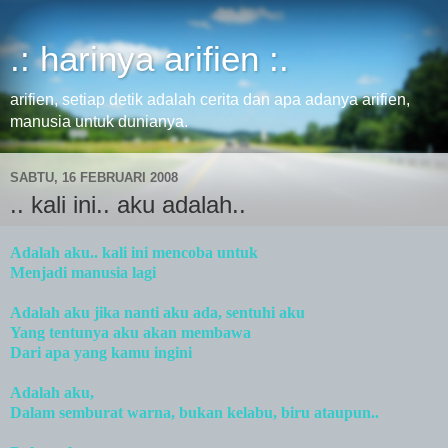
.: harinya arifien :.
arifien, setiap detik adalah cerita dan apa adanya arifien,
manusia untuk dunianya.
SABTU, 16 FEBRUARI 2008
.. kali ini.. aku adalah..
Adalah aku.. kali ini mencoba untuk
Menjadi manusia lagi
Adalah aku jika nanti aku ada, sentuhi aku
Yang tentunya aku akan membawa
Dari apa yang kamu ingini
Adalah aku,
Dalam semburat warna, bukan kelabu, biru ataupun..