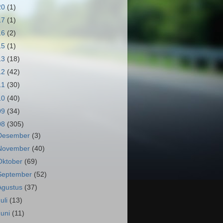
20
(1)
17
(1)
16
(2)
15
(1)
13
(18)
12
(42)
11
(30)
10
(40)
09
(34)
08
(305)
Desember
(3)
November
(40)
Oktober
(69)
September
(52)
Agustus
(37)
Juli
(13)
Juni
(11)