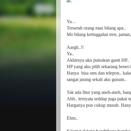
Ya…
Terserah orang mau bilang apa..
Mo bilang ketinggalan tren, jaman,
Aargh..!!
Ya..
Akhirnya aku putuskan ganti HP..
HP yang aku pilih sekarang bener
Hanya
bisa sms dan telepon.. kal
sangat jarang sekali aku gunain..
Tak ada fitur yang aneh-aneh, bang
Ahh.. ternyata seddap juga pakai t
Harganya pun cukup murah. Han
Ehm..
Selamat datang handphone baruk