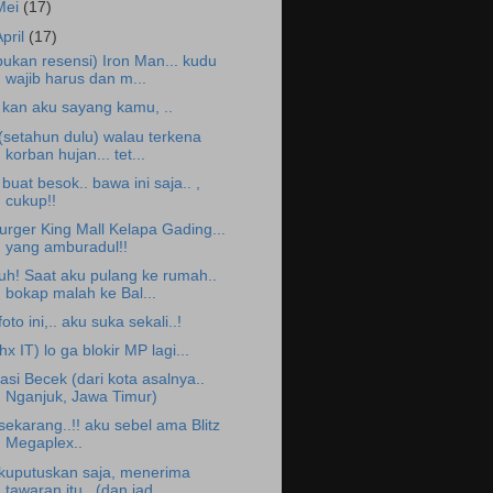
Mei
(17)
April
(17)
bukan resensi) Iron Man... kudu
wajib harus dan m...
. kan aku sayang kamu, ..
.(setahun dulu) walau terkena
korban hujan... tet...
. buat besok.. bawa ini saja.. ,
cukup!!
urger King Mall Kelapa Gading...
yang amburadul!!
uh! Saat aku pulang ke rumah..
bokap malah ke Bal...
.foto ini,.. aku suka sekali..!
thx IT) lo ga blokir MP lagi...
asi Becek (dari kota asalnya..
Nganjuk, Jawa Timur)
.sekarang..!! aku sebel ama Blitz
Megaplex..
.kuputuskan saja, menerima
tawaran itu.. (dan jad...