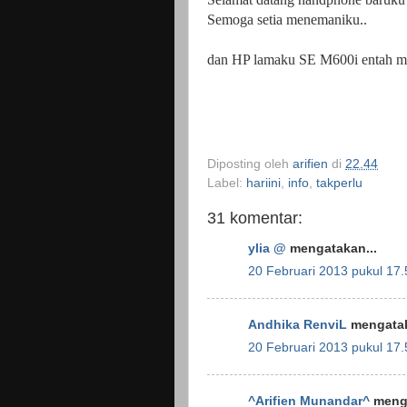
Semoga setia menemaniku..
dan HP lamaku SE M600i entah mo 
Diposting oleh
arifien
di
22.44
Label:
hariini
,
info
,
takperlu
31 komentar:
ylia @
mengatakan...
20 Februari 2013 pukul 17.
Andhika RenviL
mengatak
20 Februari 2013 pukul 17.
^Arifien Munandar^
menga