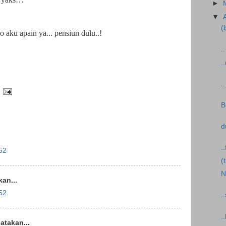
►
▼
(
aku apain ya... pensiun dulu..!
.
.
.
B
d
.
52
(
N
an...
52
.
.
takan...