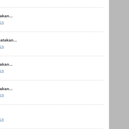
kan...
53
takan...
53
kan...
53
kan...
53
53