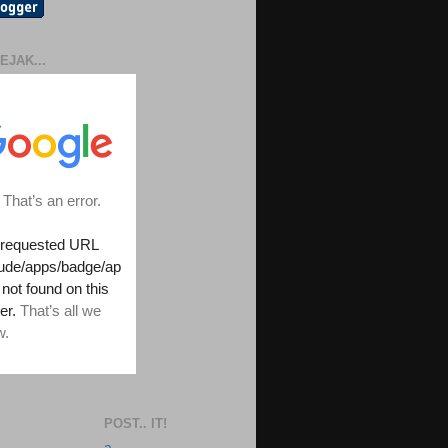
EJAK...
POST.. IT!
a