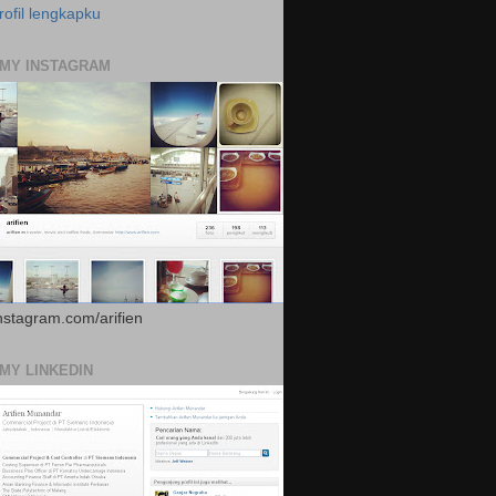
rofil lengkapku
 MY INSTAGRAM
instagram.com/arifien
 MY LINKEDIN