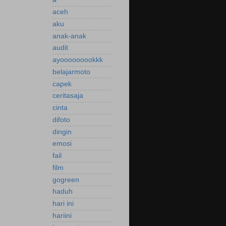
aceh
aku
anak-anak
audit
ayooooooookkk
belajarmoto
capek
ceritasaja
cinta
difoto
dingin
emosi
fail
film
gogreen
haduh
hari ini
hariini