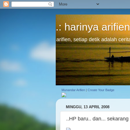
.: harinya arifien
arifien, setiap detik adalah cer
Munandar Arifien
|
Create Your Badge
MINGGU, 13 APRIL 2008
..HP baru.. dan... sekarang