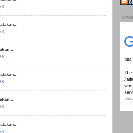
53
..MENJ
takan...
53
kan...
53
takan...
53
kan...
53
takan...
53