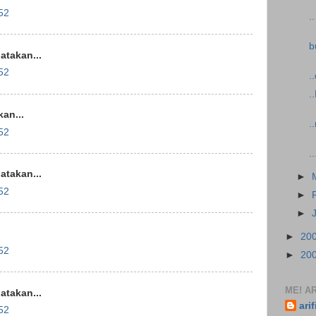
52
.
b
takan...
52
.
.
an...
.
52
.
takan...
►
52
►
►
►
20
52
►
20
ME! AR
takan...
ari
52