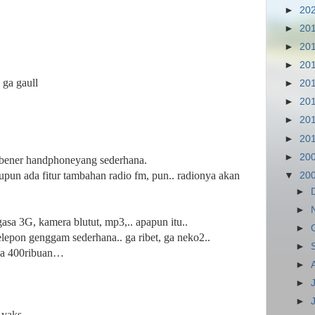
►
20
►
20
►
20
►
20
 ga gaull
►
20
►
20
►
20
►
20
►
20
-bener handphoneyang sederhana.
aupun ada fitur tambahan radio fm, pun.. radionya akan
▼
20
►
►
asa 3G, kamera blutut, mp3,.. apapun itu..
►
elepon genggam sederhana.. ga ribet, ga neko2..
►
ya 400ribuan…
►
►
►
u yaks…