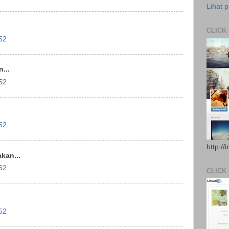
Lihat p
CLICK
52
...
52
52
http://
kan...
52
CLICK
52