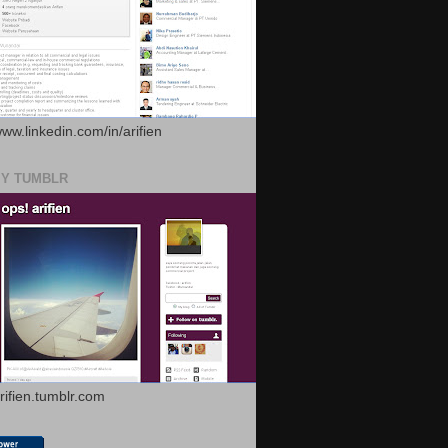
www.linkedin.com/in/arifien
MY TUMBLR
arifien.tumblr.com