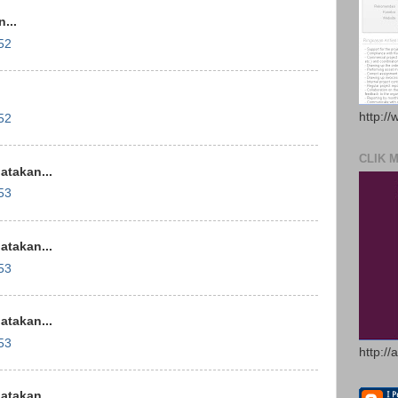
...
52
http://
52
CLIK 
takan...
53
takan...
53
takan...
53
http://
takan...