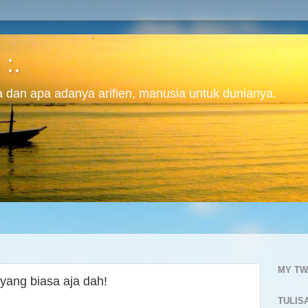
 :.
ita dan apa adanya arifien, manusia untuk dunianya.
MY TW
 yang biasa aja dah!
TULIS