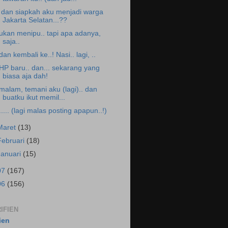
. dan siapkah aku menjadi warga
Jakarta Selatan...??
ukan menipu.. tapi apa adanya,
saja..
.dan kembali ke..! Nasi.. lagi, ..
.HP baru.. dan... sekarang yang
biasa aja dah!
.malam, temani aku (lagi).. dan
buatku ikut memil...
...... (lagi malas posting apapun..!)
Maret
(13)
Februari
(18)
Januari
(15)
07
(167)
06
(156)
IFIEN
fien