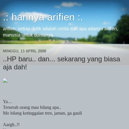
.: harinya arifien :.
arifien, setiap detik adalah cerita dan apa adanya arifien,
manusia untuk dunianya.
MINGGU, 13 APRIL 2008
..HP baru.. dan... sekarang yang biasa
aja dah!
Ya…
Terserah orang mau bilang apa..
Mo bilang ketinggalan tren, jaman, ga gaull
Aargh..!!