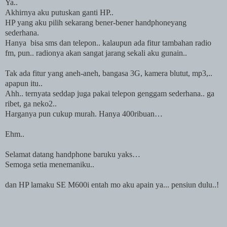
Ya..
Akhirnya aku putuskan ganti HP..
HP yang aku pilih sekarang bener-bener handphoneyang
sederhana.
Hanya
bisa sms dan telepon.. kalaupun ada fitur tambahan radio
fm, pun.. radionya akan sangat jarang sekali aku gunain..
Tak ada fitur yang aneh-aneh, bangasa 3G, kamera blutut, mp3,..
apapun itu..
Ahh.. ternyata seddap juga pakai telepon genggam sederhana.. ga
ribet, ga neko2..
Harganya pun cukup murah. Hanya 400ribuan…
Ehm..
Selamat datang handphone baruku yaks…
Semoga setia menemaniku..
dan HP lamaku SE M600i entah mo aku apain ya... pensiun dulu..!