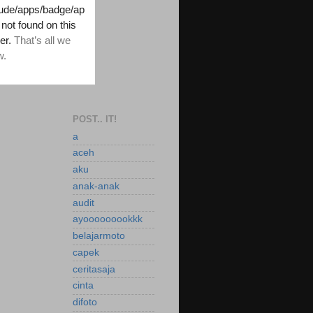
POST.. IT!
a
aceh
aku
anak-anak
audit
ayooooooookkk
belajarmoto
capek
ceritasaja
cinta
difoto