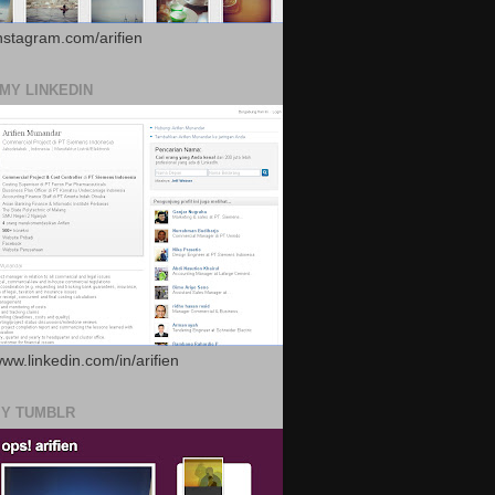
instagram.com/arifien
 MY LINKEDIN
www.linkedin.com/in/arifien
MY TUMBLR