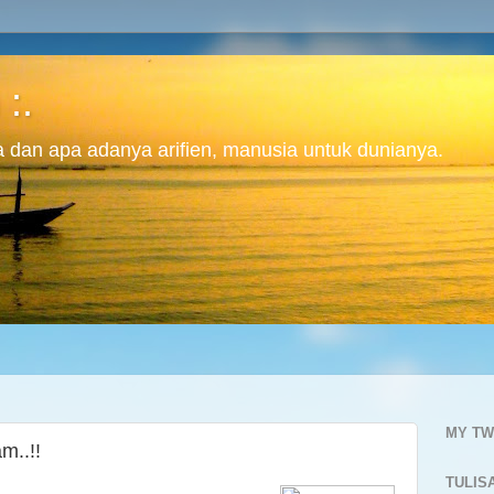
 :.
ita dan apa adanya arifien, manusia untuk dunianya.
MY TW
m..!!
TULIS