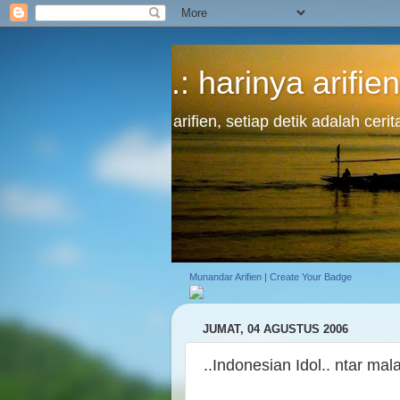
.: harinya arifien
arifien, setiap detik adalah cer
Munandar Arifien
|
Create Your Badge
JUMAT, 04 AGUSTUS 2006
..Indonesian Idol.. ntar mala