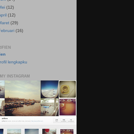
Mei
(12)
April
(12)
Maret
(29)
Februari
(16)
IFIEN
fien
rofil lengkapku
 MY INSTAGRAM