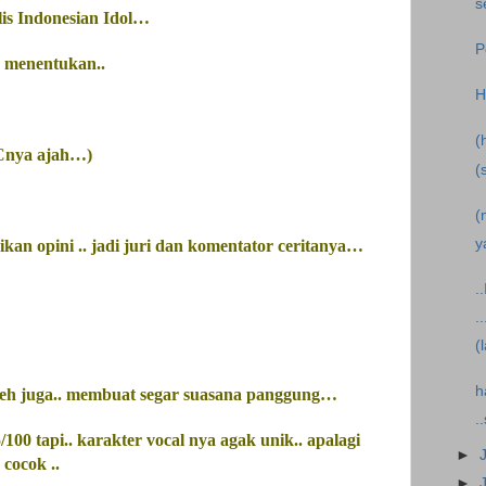
s
is Indonesian Idol…
P
 menentukan..
H
(
Cnya ajah…)
(
(
y
an opini .. jadi juri dan komentator ceritanya…
.
.
(
h
eh juga.. membuat segar suasana panggung…
.
100 tapi.. karakter vocal nya agak unik.. apalagi
►
 cocok ..
►