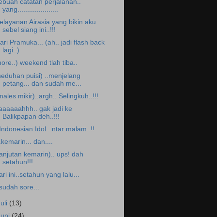
ebuah catatan perjalanan..
yang.....................
elayanan Airasia yang bikin aku
sebel siang ini..!!!
ari Pramuka... (ah.. jadi flash back
lagi..)
hore..) weekend tlah tiba..
seduhan puisi) ..menjelang
petang... dan sudah me...
males mikir)..argh.. Selingkuh..!!!
aaaaaahhh.. gak jadi ke
Balikpapan deh..!!!
.Indonesian Idol.. ntar malam..!!
..kemarin... dan....
lanjutan kemarin).. ups! dah
setahun!!!
ari ini..setahun yang lalu...
.sudah sore...
Juli
(13)
Juni
(24)