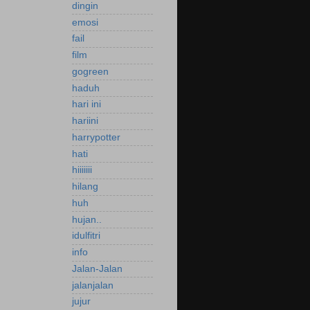
dingin
emosi
fail
film
gogreen
haduh
hari ini
hariini
harrypotter
hati
hiiiiiii
hilang
huh
hujan..
idulfitri
info
Jalan-Jalan
jalanjalan
jujur