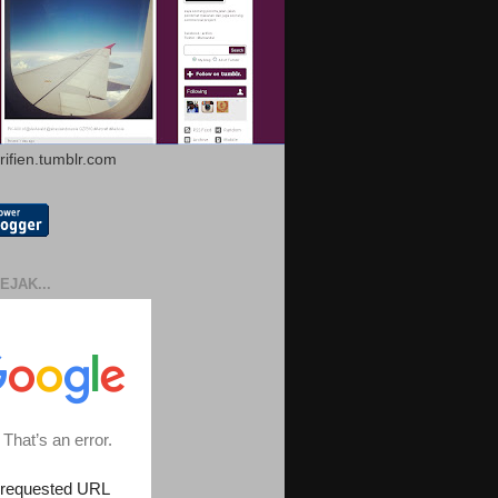
arifien.tumblr.com
EJAK...