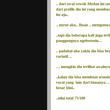
.. dari awal cowok
Medan
ini su
dari profile dia ini yang membu
itu aja..
.. nurut aku.. Ihsan .. mempuny
..tapi dia beberapa kali juga ter
panggungnya ngebosenin…
.. padahal aku yakin dia bisa 
variatif…
… mungkin dia terlihat awalnya
..kalau dia bisa membuat sesuat
vocal yang
lain dari biasanya…
besar Idol..
..nilai total 75/100