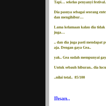
Tapi… sekelas penyanyi festival
Dia pasnya sebagai seorang ent
dan mengihibur…
Lama kelamaan kalau dia tidak
juga…
.. dan dia juga pasti mendapat p
aja. Dengan
gaya
Gea..
yak.. Gea sudah mempunyai
ga
Untuk sebauh hiburan.. dia lucu 
..nilai total..
85/100
Ihsan..