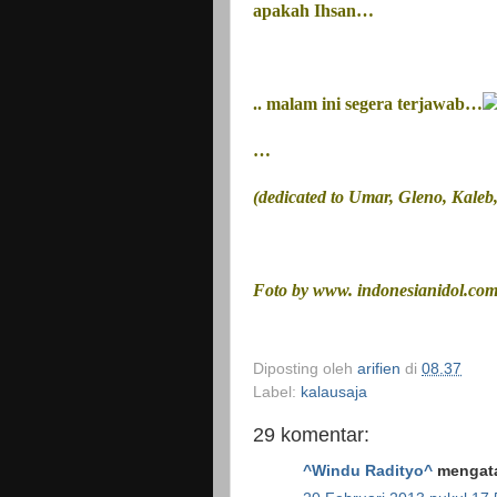
apakah Ihsan…
.. malam ini segera terjawab…
…
(dedicated to Umar, Gleno, Kaleb
Foto by www. indonesianidol.co
Diposting oleh
arifien
di
08.37
Label:
kalausaja
29 komentar:
^Windu Radityo^
mengata