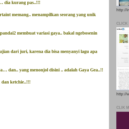
… dia kurang pas..!!!
http://
ertaint memang.. menampilkan seorang yang unik
CLICK
 pandai2 membuat variasi
gaya
.. bakal ngebosenin
ujian dari juri, karena dia bisa menyanyi lagu apa
ya
… dan.. yang menonjol disini .. adalah
Gaya
Gea..!!
dan ketchie..!!!
http://
CLIK 