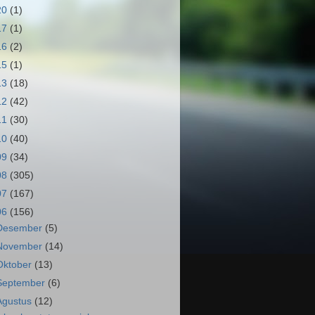
20
(1)
17
(1)
16
(2)
15
(1)
13
(18)
12
(42)
11
(30)
10
(40)
09
(34)
08
(305)
07
(167)
06
(156)
Desember
(5)
November
(14)
Oktober
(13)
September
(6)
Agustus
(12)