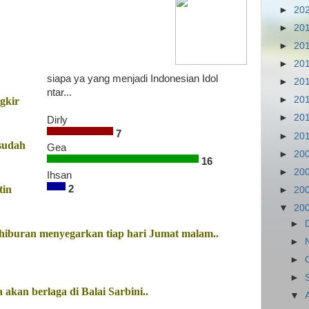
►
20
►
20
►
20
►
20
siapa ya yang menjadi Indonesian Idol
►
20
ntar...
►
20
gkir
►
20
Dirly
7
►
20
 sudah
Gea
►
20
16
►
20
Ihsan
tin
2
►
20
▼
20
►
iburan menyegarkan tiap hari Jumat malam..
►
►
►
a akan berlaga di Balai Sarbini..
▼