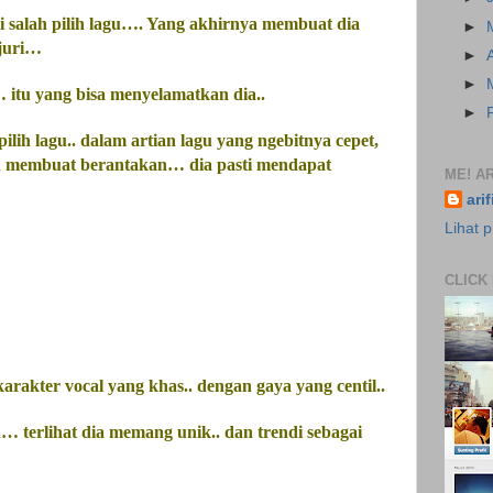
li salah pilih lagu…. Yang akhirnya membuat dia
►
 juri…
►
►
 itu yang bisa menyelamatkan dia..
►
ilih lagu.. dalam artian lagu yang ngebitnya cepet,
dan membuat berantakan… dia pasti mendapat
ME! AR
ari
Lihat p
CLICK
karakter vocal yang khas.. dengan
gaya
yang centil..
… terlihat dia memang unik.. dan trendi sebagai