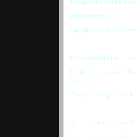
Tangan beliau terdiam tak be
Pikirku kenapa…??
Langsung aku lihat wajahn
Dia menatapku tajam…. Aku t
Direkturku menjawab.. “Fien,
bicara ya,..”
“Bisa pak, mungkin setelah
Ah…. ini pasti akan memba
Ehm… mulai aku membayang