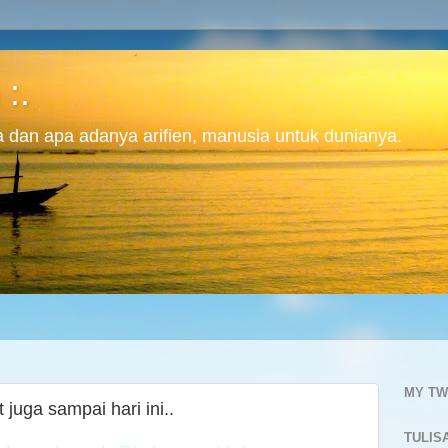
 :.
ita dan apa adanya arifien, manusia untuk dunianya.
MY TW
t juga sampai hari ini..
TULIS