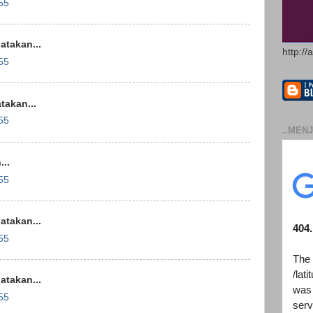
55
takan...
http://
55
akan...
55
..MENJ
..
55
takan...
55
takan...
55