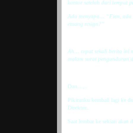
kantor setelah dari tempat p
Ada
menyapa… “Fien, ada b
emang resign?”
Ah… cepat sekali berita in
malam
surat
pengunduran di
Dan…,..
Pikiranku kembali lagi ke 
Direktur..
Saat lembar ke sekian akan 