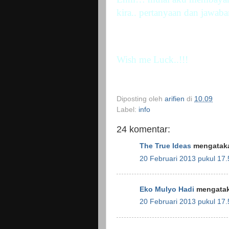
kira.. pertanyaan dan jawab
Wish me Luck..!!!
Diposting oleh
arifien
di
10.09
Label:
info
24 komentar:
The True Ideas
mengataka
20 Februari 2013 pukul 17.
Eko Mulyo Hadi
mengatak
20 Februari 2013 pukul 17.