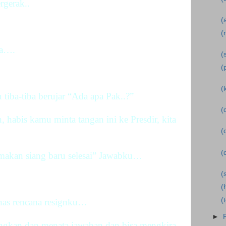
rgerak..
(
(
ya….
(
(
(
iba-tiba berujar “
Ada
apa Pak..?”
(
 habis kamu minta tangan ini ke Presdir, kita
(
(
 makan siang baru selesai” Jawabku…
(
(
(
has rencana resignku…
►
kan dan menata jawaban dan bisa mengkira-