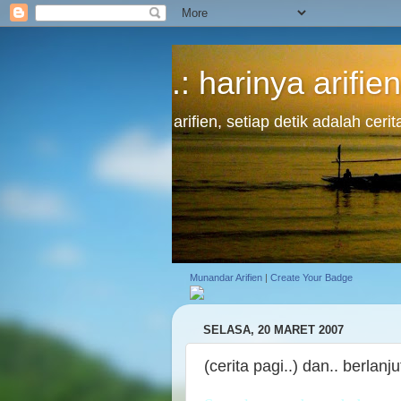
.: harinya arifien
arifien, setiap detik adalah cer
Munandar Arifien
|
Create Your Badge
SELASA, 20 MARET 2007
(cerita pagi..) dan.. berlanju