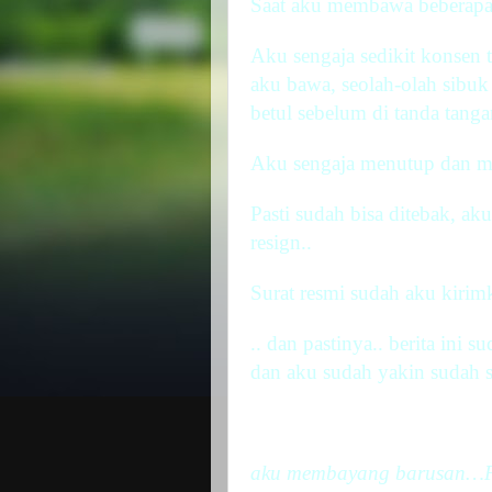
Saat aku membawa beberapa k
Aku sengaja sedikit konsen 
aku bawa, seolah-olah sibuk 
betul sebelum di tanda tang
Aku sengaja menutup dan m
Pasti sudah bisa ditebak, a
resign..
Surat
resmi sudah aku kirim
.. dan pastinya.. berita ini
dan aku sudah yakin sudah s
aku membayang barusan…Pag