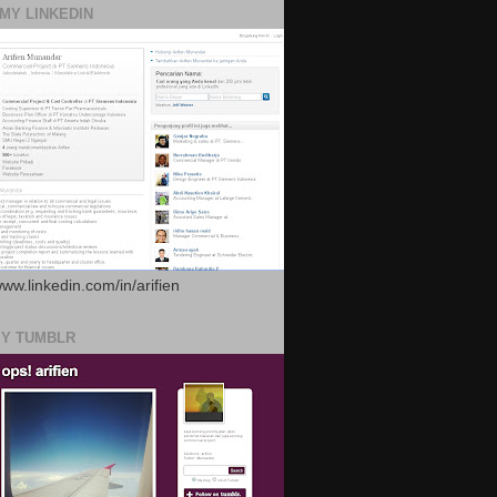
 MY LINKEDIN
www.linkedin.com/in/arifien
MY TUMBLR