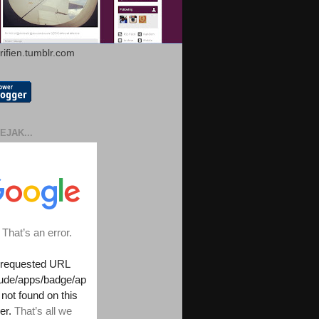
arifien.tumblr.com
EJAK...