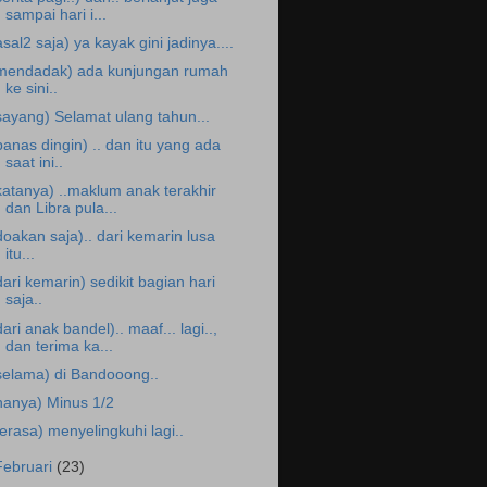
sampai hari i...
asal2 saja) ya kayak gini jadinya....
mendadak) ada kunjungan rumah
ke sini..
sayang) Selamat ulang tahun...
panas dingin) .. dan itu yang ada
saat ini..
katanya) ..maklum anak terakhir
dan Libra pula...
doakan saja).. dari kemarin lusa
itu...
dari kemarin) sedikit bagian hari
saja..
dari anak bandel).. maaf... lagi..,
dan terima ka...
selama) di Bandooong..
hanya) Minus 1/2
terasa) menyelingkuhi lagi..
Februari
(23)