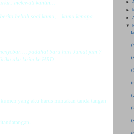
arkir.. melewati kantin…
►
►
erita heboh soal kamu, .. kamu kenapa
►
▼
l
(
i menyebar…, padahal baru hari Jumat jam 7
(
riku aku kirim ke HRD.
(
(
(
dokumen yang aku harus mintakan tanda tangan
(
(
ditandatangan.
(