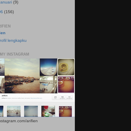
Januari
(9)
06
(156)
IFIEN
fien
rofil lengkapku
 MY INSTAGRAM
instagram.com/arifien