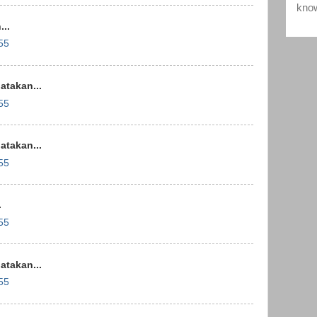
..
55
takan...
55
takan...
55
.
55
takan...
55