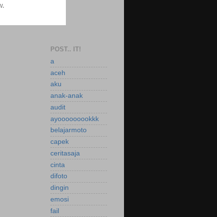
POST.. IT!
a
aceh
aku
anak-anak
audit
ayooooooookkk
belajarmoto
capek
ceritasaja
cinta
difoto
dingin
emosi
fail