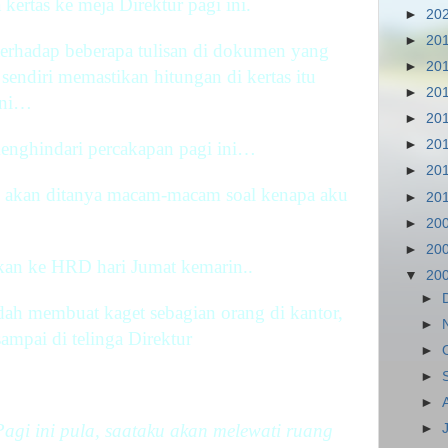
ertas ke meja Direktur pagi ini.
►
20
►
20
terhadap beberapa tulisan di dokumen yang
►
20
sendiri memastikan hitungan di kertas itu
►
20
ani…
►
20
►
20
enghindari percakapan pagi ini…
►
20
ku akan ditanya macam-macam soal kenapa aku
►
20
►
20
►
20
kan ke HRD hari Jumat kemarin..
▼
20
►
 sudah membuat kaget sebagian orang di kantor,
►
ampai di telinga Direktur
►
►
►
i ini pula, saataku akan melewati ruang
►