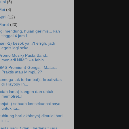
Juni
(5)
Mei
(8)
April
(12)
Maret
(20)
agi mendung, hujan gerimis... kan
tinggal 4 jam l...
hari -2) besok ya..?! errgh, jadi
egois lagi seka...
Promo Musik) Pasta Band..
menjadi NIMO --> lebih ...
SMS Premium) Gengsi.. Malas..
Praktis atau Mimpi..??
semoga tak terlambat).. kreativitas
di Playboy In...
udah lama) kangen dan untuk
memotret..!
lanjut..) sebuah konsekuensi saya
untuk itu...
kuhitung hari akhirnya) dimulai hari
ini...
cerita pagi..) dan.. berlanjut juga