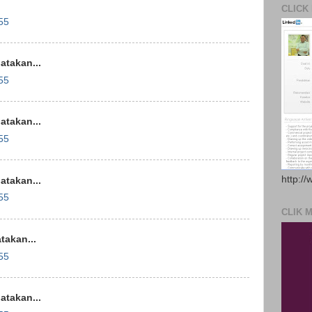
CLICK
55
takan...
55
takan...
55
http://
takan...
55
CLIK 
akan...
55
takan...