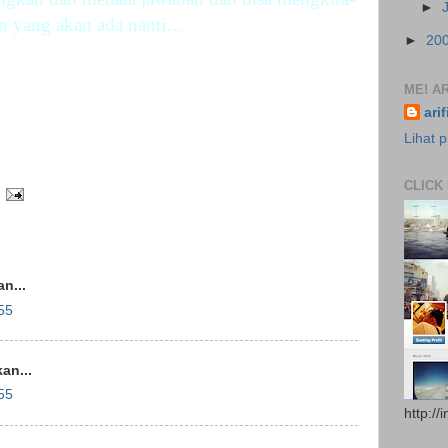
►
an yang akan ada nanti…
►
20
ME! AR
ari
Lihat p
CLICK
n...
55
an...
55
http://