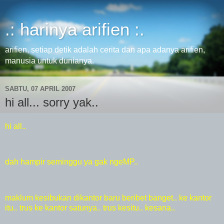
.: harinya arifien :.
arifien, setiap detik adalah cerita dan apa adanya arifien,
manusia untuk dunianya.
SABTU, 07 APRIL 2007
hi all... sorry yak..
hi all..
dah hampir seminggu ya gak ngeMP..
maklum kesibukan dikantor baru beribet banget.. ke kantor
itu.. trus ke kantor satunya.. trus kesitu.. kesana..