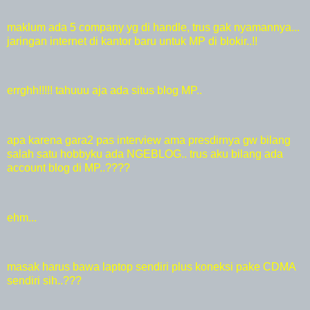
maklum ada 5 company yg di handle, trus gak nyamannya...
jaringan internet di kantor baru untuk MP di blokir..!!
errghh!!!!! tahuuu aja ada situs blog MP..
apa karena gara2 pas interview ama presdirnya gw bilang
salah satu hobbyku ada NGEBLOG.. trus aku bilang ada
account blog di MP..????
ehm...
masak harus bawa laptop sendiri plus koneksi pake CDMA
sendiri sih..???