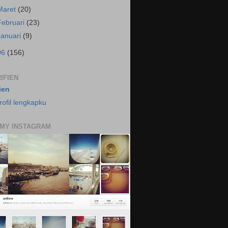
Maret
(20)
Februari
(23)
Januari
(9)
06
(156)
IFIEN
fien
rofil lengkapku
 MY INSTAGRAM