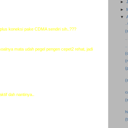
►
►
▼
.
plus koneksi pake CDMA sendiri sih..???
(
.
.
oalnya mata udah pegel pengen cepet2 rehat, jadi
(
(
(
(
c
ktif dah nantinya..
(
h
(