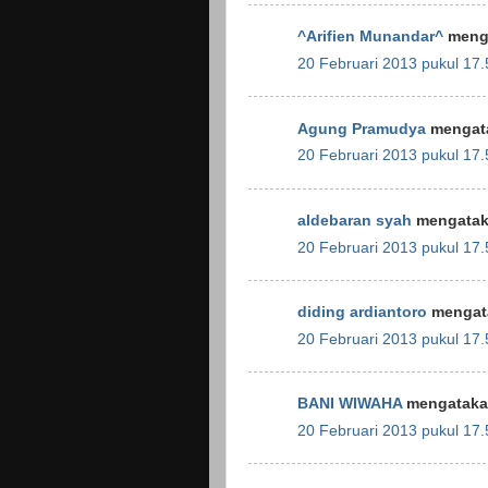
^Arifien Munandar^
menga
20 Februari 2013 pukul 17.
Agung Pramudya
mengata
20 Februari 2013 pukul 17.
aldebaran syah
mengataka
20 Februari 2013 pukul 17.
diding ardiantoro
mengata
20 Februari 2013 pukul 17.
BANI WIWAHA
mengatakan
20 Februari 2013 pukul 17.