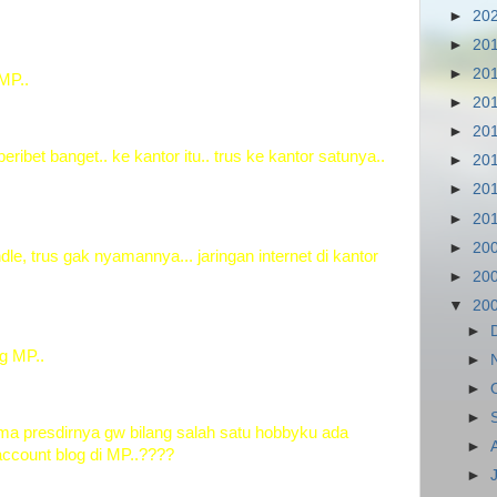
►
20
►
20
►
20
MP..
►
20
►
20
ibet banget.. ke kantor itu.. trus ke kantor satunya..
►
20
►
20
►
20
►
20
e, trus gak nyamannya... jaringan internet di kantor
►
20
▼
20
►
og MP..
►
►
►
ma presdirnya gw bilang salah satu hobbyku ada
►
ccount blog di MP..????
►