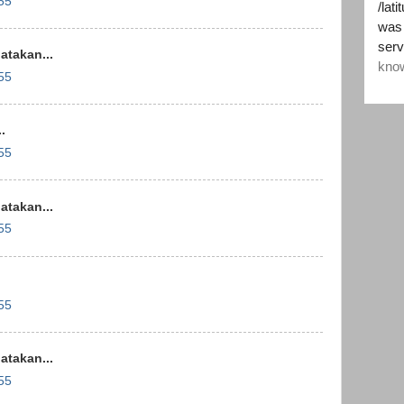
55
takan...
55
.
55
takan...
55
55
takan...
55