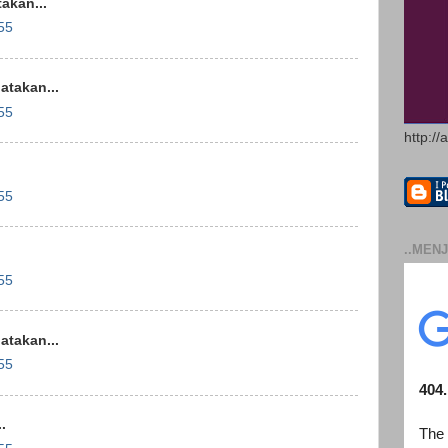
akan...
55
takan...
55
http://
55
..MENJ
55
takan...
55
.