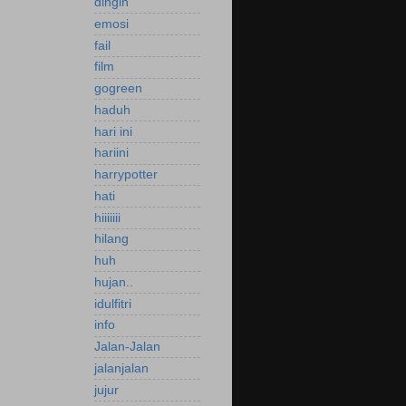
dingin
emosi
fail
film
gogreen
haduh
hari ini
hariini
harrypotter
hati
hiiiiiii
hilang
huh
hujan..
idulfitri
info
Jalan-Jalan
jalanjalan
jujur