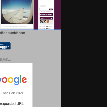
arifien.tumblr.com
EJAK...