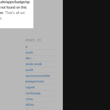
POST.. IT!
a
aceh
aku
anak-anak
audit
ayooooooookkk
belajarmoto
capek
ceritasaja
cinta
difoto