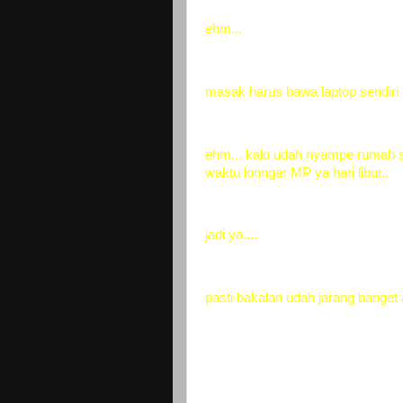
ehm...
masak harus bawa laptop sendiri 
ehm... kalo udah nyampe rumah s
waktu lonngar MP ya hari libur..
jadi ya....
pasti bakalan udah jarang banget a