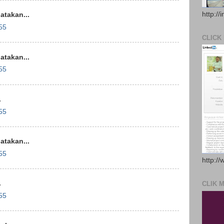
http://
takan...
55
CLICK
takan...
55
.
55
takan...
55
http://
.
CLIK 
55