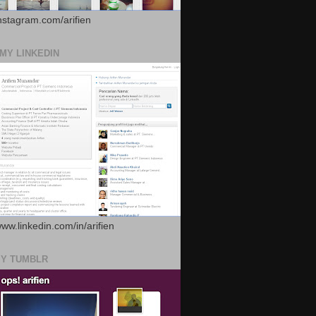
instagram.com/arifien
 MY LINKEDIN
www.linkedin.com/in/arifien
MY TUMBLR