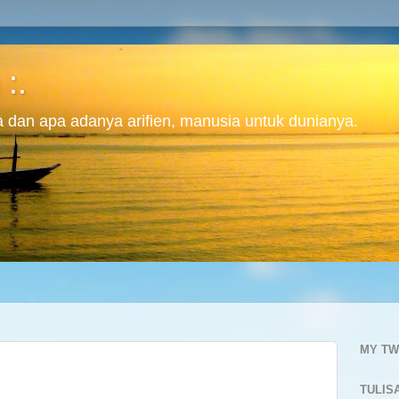
 :.
ita dan apa adanya arifien, manusia untuk dunianya.
MY TW
TULIS