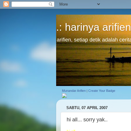
.: harinya arifien
arifien, setiap detik adalah cer
Munandar Arifien
|
Create Your Badge
SABTU, 07 APRIL 2007
hi all... sorry yak..