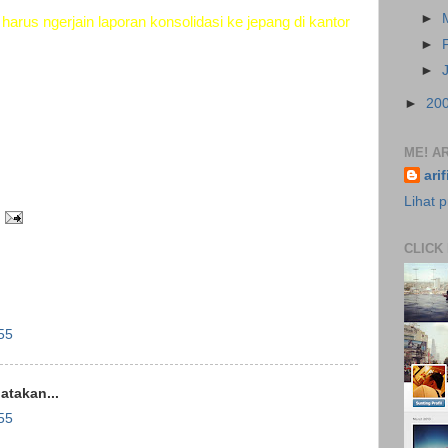
►
 harus ngerjain laporan konsolidasi ke jepang di kantor
►
►
►
20
ME! AR
ari
Lihat p
CLICK
55
takan...
55