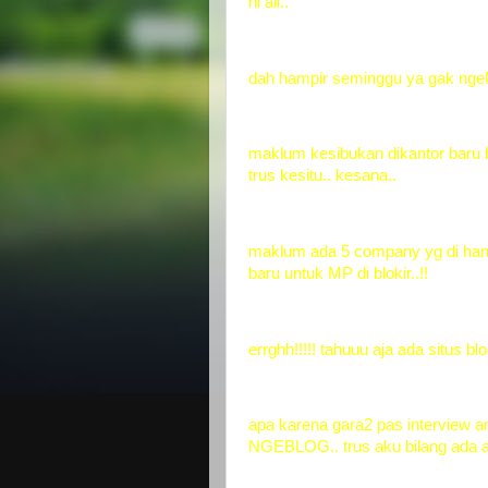
hi all..
dah hampir seminggu ya gak nge
maklum kesibukan dikantor baru ber
trus kesitu.. kesana..
maklum ada 5 company yg di handl
baru untuk MP di blokir..!!
errghh!!!!! tahuuu aja ada situs bl
apa karena gara2 pas interview a
NGEBLOG.. trus aku bilang ada a