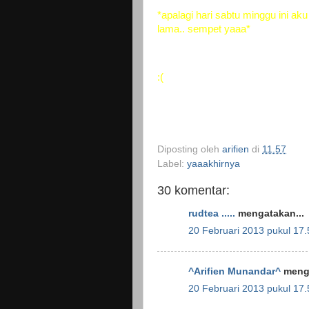
*apalagi hari sabtu minggu ini aku
lama.. sempet yaaa*
:(
Diposting oleh
arifien
di
11.57
Label:
yaaakhirnya
30 komentar:
rudtea .....
mengatakan...
20 Februari 2013 pukul 17.
^Arifien Munandar^
menga
20 Februari 2013 pukul 17.