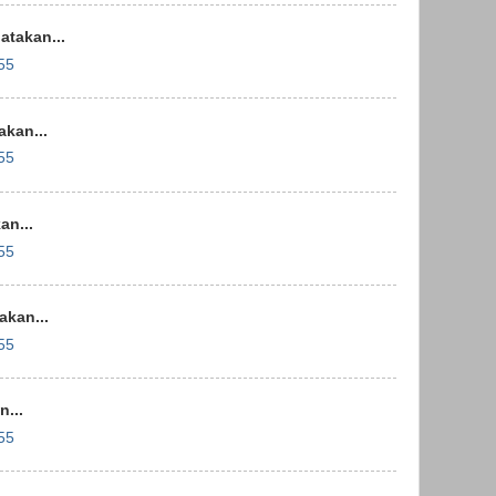
takan...
55
kan...
55
n...
55
kan...
55
...
55