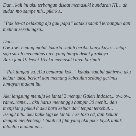
Dan.. kali ini aku terbangun disaat memasuki bundaran HI… ah
sudah mo sampe nih.. pikirku..
“Pak lewat belakang aja gak papa” kataku sambil terbangun dan
melihat sekelilingku..
Dan..
Ow..ow.. emang mobil Jakarta sudah beribu banyaknya… tetap
saja susah menembus area yang hanya dekat jaraknya.
Baru jam 19 lewat 15 aku memasuki area Sarinah..
“ Pak tunggu ya. Aku bentaran kok..” kataku sambil akhirnya aku
keluar taksi, berlari dan memang kebetulan sedang gerimis
lumayan malam itu.
Aku langsung menuju ke lantai 2 menuju Galeri Indosat,.. ow..ow..
rame..rame…. aku harus menunggu hampir 30 menit.. dan
menjelang pukul 8 aku baru keluar dari tenpat tersebut…
Iseng2 nih.. aku balik lagi ke lantai 1 ke toko cd, dan keluar
dengan mententeng 1 buah cd film yang aku pikir layak untuk
ditonton malam ini…