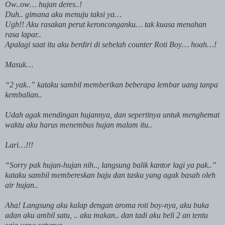
Ow..ow… hujan deres..!
Duh.. gimana aku menuju taksi ya…
Ugh!! Aku rasakan perut keronconganku… tak kuasa menahan
rasa lapar..
Apalagi saat itu aku berdiri di sebelah counter Roti Boy… hoah…!
Masuk…
“2 yak..” kataku sambil memberikan beberapa lembar uang tanpa
kembalian..
Udah agak mendingan hujannya, dan sepertinya untuk menghemat
waktu aku harus menembus hujan malam itu..
Lari…!!!
“Sorry pak hujan-hujan nih.., langsung balik kantor lagi ya pak..”
kataku sambil membereskan baju dan tasku yang agak basah oleh
air hujan..
Aha! Langsung aku kalap dengan aroma roti boy-nya, aku buka
adan aku ambil satu, .. aku makan.. dan tadi aku beli 2 an tentu