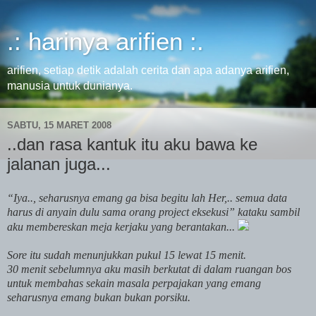
.: harinya arifien :.
arifien, setiap detik adalah cerita dan apa adanya arifien,
manusia untuk dunianya.
SABTU, 15 MARET 2008
..dan rasa kantuk itu aku bawa ke
jalanan juga...
“Iya.., seharusnya emang ga bisa begitu lah Her,.. semua data
harus di anyain dulu sama orang project eksekusi” kataku sambil
aku membereskan meja kerjaku yang berantakan...
Sore itu sudah menunjukkan pukul 15 lewat 15 menit.
30 menit sebelumnya aku masih berkutat di dalam ruangan bos
untuk membahas sekain masala perpajakan yang emang
seharusnya emang bukan bukan porsiku.