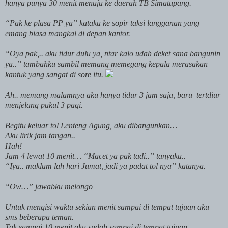
hanya punya 30 menit menuju ke daerah TB Simatupang.
“Pak ke plasa PP ya” kataku ke sopir taksi langganan yang
emang biasa mangkal di depan kantor.
“Oya pak,.. aku tidur dulu ya, ntar kalo udah deket sana bangunin
ya..” tambahku sambil memang memegang kepala merasakan
kantuk yang sangat di sore itu.
Ah.. memang malamnya aku hanya tidur 3 jam saja, baru
tertdiur
menjelang pukul 3 pagi.
Begitu keluar tol Lenteng Agung, aku dibangunkan…
Aku lirik jam tangan..
Hah!
Jam 4 lewat 10 menit… “Macet ya pak tadi..” tanyaku..
“Iya.. maklum lah hari Jumat, jadi ya padat tol nya” katanya.
“Ow…” jawabku melongo
Untuk mengisi waktu sekian menit sampai di tempat tujuan aku
sms beberapa teman.
Tak sampai 10 menit aku sudah sampai di tempat tujuan…