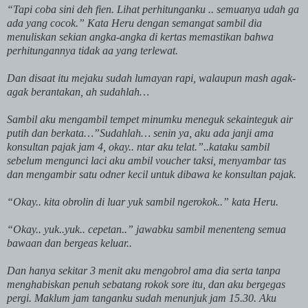
“Tapi coba sini deh fien. Lihat perhitunganku .. semuanya udah ga
ada yang cocok.” Kata Heru dengan semangat sambil dia
menuliskan sekian angka-angka di kertas memastikan bahwa
perhitungannya tidak aa yang terlewat.
Dan disaat itu mejaku sudah lumayan rapi, walaupun mash agak-
agak berantakan, ah sudahlah…
Sambil aku mengambil tempet minumku meneguk sekainteguk air
putih dan berkata…”Sudahlah… senin ya, aku ada janji ama
konsultan pajak jam 4, okay.. ntar aku telat.”..kataku sambil
sebelum mengunci laci aku ambil voucher taksi, menyambar tas
dan mengambir satu odner kecil untuk dibawa ke konsultan pajak.
“Okay.. kita obrolin di luar yuk sambil ngerokok..” kata Heru.
“Okay.. yuk..yuk.. cepetan..” jawabku sambil menenteng semua
bawaan dan bergeas keluar..
Dan hanya sekitar 3 menit aku mengobrol ama dia serta tanpa
menghabiskan penuh sebatang rokok sore itu, dan aku bergegas
pergi. Maklum jam tanganku sudah menunjuk jam 15.30. Aku