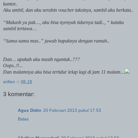
kantor..
Aku ambil, dan aku serahin voucher taksinya, sambil aku berkata..
“Makash ya pak…, aku bisa nyenyak tidurnya tadi.., “ kataku
sambil tertawa…
“Sama-sama mas..” jawab bapaknya dengan ramah..
Dan… apakah aku masih ngantuk..???
Oops..!!...
Dan malamnya aku bisa tertidur lelap lagi di jam 11 malam…
arifien
di
06.18
3 komentar:
Agus Didin
20 Februari 2013 pukul 17.53
Balas
^Arifien Munandar^
20 Februari 2013 pukul 17.53