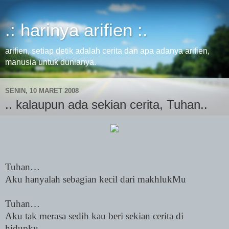
.: harinya arifien :.
arifien, setiap detik adalah cerita dan apa adanya arifien,
manusia untuk dunianya.
SENIN, 10 MARET 2008
.. kalaupun ada sekian cerita, Tuhan..
Tuhan…
Aku hanyalah sebagian kecil dari makhlukMu
Tuhan…
Aku tak merasa sedih kau beri sekian cerita di
hidupku…