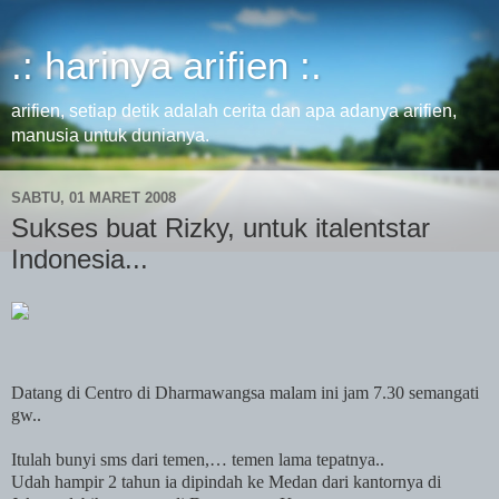
.: harinya arifien :.
arifien, setiap detik adalah cerita dan apa adanya arifien,
manusia untuk dunianya.
SABTU, 01 MARET 2008
Sukses buat Rizky, untuk italentstar
Indonesia...
Datang di Centro di Dharmawangsa malam ini jam 7.30 semangati
gw..
Itulah bunyi sms dari temen,… temen lama tepatnya..
Udah hampir 2 tahun ia dipindah ke Medan dari kantornya di