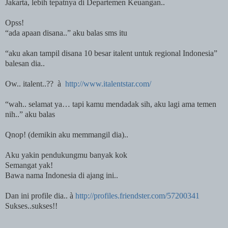
Jakarta, lebih tepatnya di Departemen Keuangan..
Opss!
“ada apaan disana..” aku balas sms itu
“aku akan tampil disana 10 besar italent untuk regional Indonesia”
balesan dia..
Ow.. italent..??
à
http://www.italentstar.com/
“wah.. selamat ya… tapi kamu mendadak sih, aku lagi ama temen
nih..” aku balas
Qnop! (demikin aku memmangil dia)..
Aku yakin pendukungmu banyak kok
Semangat yak!
Bawa nama Indonesia di ajang ini..
Dan ini profile dia..
à
http://profiles.friendster.com/57200341
Sukses..sukses!!