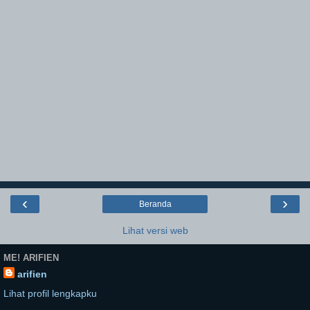
‹
›
Beranda
Lihat versi web
ME! ARIFIEN
arifien
Lihat profil lengkapku