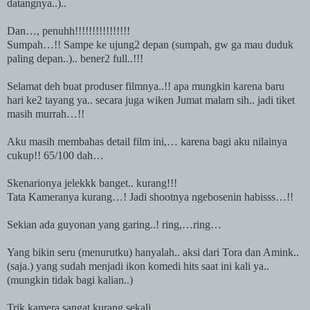
datangnya..)..
Dan…, penuhh!!!!!!!!!!!!!!!!
Sumpah…!! Sampe ke ujung2 depan (sumpah, gw ga mau duduk
paling depan..).. bener2 full..!!!
Selamat deh buat produser filmnya..!! apa mungkin karena baru
hari ke2 tayang ya.. secara juga wiken Jumat malam sih.. jadi tiket
masih murrah…!!
Aku masih membahas detail film ini,… karena bagi aku nilainya
cukup!! 65/100 dah…
Skenarionya jelekkk banget.. kurang!!!
Tata Kameranya kurang…! Jadi shootnya ngebosenin habisss…!!
Sekian ada guyonan yang garing..! ring,…ring…
Yang bikin seru (menurutku) hanyalah.. aksi dari Tora dan Amink..
(saja.) yang sudah menjadi ikon komedi hits saat ini kali ya..
(mungkin tidak bagi kalian..)
Trik kamera sangat kurang sekali…