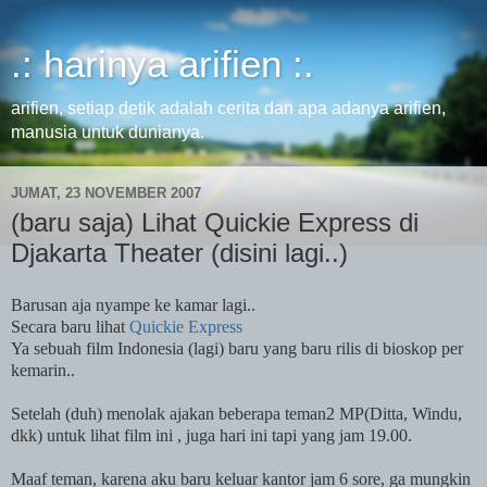
.: harinya arifien :.
arifien, setiap detik adalah cerita dan apa adanya arifien,
manusia untuk dunianya.
JUMAT, 23 NOVEMBER 2007
(baru saja) Lihat Quickie Express di
Djakarta Theater (disini lagi..)
Barusan aja nyampe ke kamar lagi..
Secara baru lihat
Quickie Express
Ya sebuah film
Indonesia
(lagi) baru yang baru rilis di bioskop per
kemarin..
Setelah (duh) menolak ajakan beberapa teman2 MP(Ditta, Windu,
dkk) untuk lihat film ini , juga hari ini tapi yang jam 19.00.
Maaf teman, karena aku baru keluar kantor jam 6 sore, ga mungkin