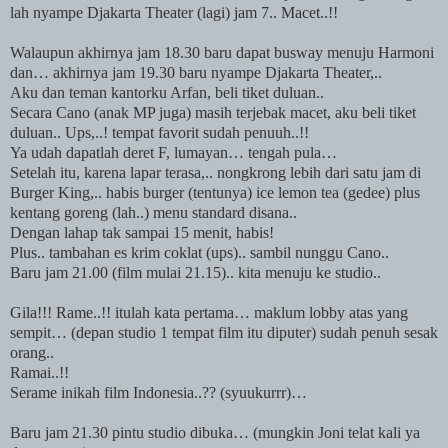
lah nyampe Djakarta Theater (lagi) jam 7.. Macet..!!
Walaupun akhirnya jam 18.30 baru dapat busway menuju Harmoni
dan… akhirnya jam 19.30 baru nyampe Djakarta Theater,..
Aku dan teman kantorku Arfan, beli tiket duluan..
Secara Cano (anak MP juga) masih terjebak macet, aku beli tiket
duluan.. Ups,..! tempat favorit sudah penuuh..!!
Ya udah dapatlah deret F, lumayan… tengah pula…
Setelah itu, karena lapar terasa,.. nongkrong lebih dari satu jam di
Burger King,.. habis burger (tentunya) ice lemon tea (gedee) plus
kentang goreng (lah..) menu standard disana..
Dengan lahap tak sampai 15 menit, habis!
Plus.. tambahan es krim coklat (ups).. sambil nunggu Cano..
Baru jam 21.00 (film mulai 21.15).. kita menuju ke studio..
Gila!!! Rame..!! itulah kata pertama… maklum lobby atas yang
sempit… (depan studio 1 tempat film itu diputer) sudah penuh sesak
orang..
Ramai..!!
Serame inikah film
Indonesia
..?? (syuukurrr)…
Baru jam 21.30 pintu studio dibuka… (mungkin Joni telat kali ya