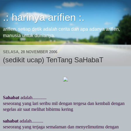
.: harinya arifien :.
arifien, setiap detik adalah cerita dan apa adanya arifien,
manusia untuk dunianya.
SELASA, 28 NOVEMBER 2006
(sedikit ucap) TenTang SaHabaT
Sahabat
adalah............
seseorang yang lari seribu mil dengan tergesa dan kembali dengan
segelas air saat melihat bibirmu kering
sahabat
adalah..........
seseorang yang terjaga semalaman dan menyelimutimu dengan