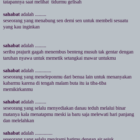
tatapannya saat melihat tidurmu gelisah
sahabat
adalah .........
seseorang yang menabung sen demi sen untuk membeli sesuatu
yang kau inginkan
sahabat
adalah .........
seribu prajurit gagah menembus benteng musuh tak gentar dengan
taruhan nyawa untuk memetik setangkai mawar untukmu
sahabat
adalah .............
seseorang yang meneleponmu dari benua lain untuk menanyakan
kabarmu karena di tengah malam buta itu ia tiba-tiba
memikirkanmu
sahabat
adalah .........
seseorang yang selalu menyediakan danau teduh melalui binar
matanya kala menatapmu meski ia baru saja melewati hari panjang
dan melelahkan
sahabat
adalah ..............
seseorang yang selalu meyirami hatimu dengan air sejuk