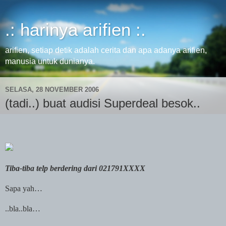
.: harinya arifien :.
arifien, setiap detik adalah cerita dan apa adanya arifien,
manusia untuk dunianya.
SELASA, 28 NOVEMBER 2006
(tadi..) buat audisi Superdeal besok..
Tiba-tiba telp berdering dari 021791XXXX
Sapa yah…
..bla..bla…