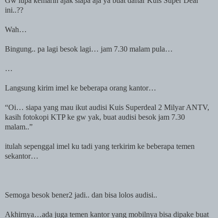
Gw lupa kemarin ajak siapa aja ya buat daftar Kuis Super Deal
ini..??
Wah…
Bingung.. pa lagi besok lagi… jam 7.30 malam pula…
…
Langsung kirim imel ke beberapa orang kantor…
“Oi… siapa yang mau ikut audisi Kuis Superdeal 2 Milyar ANTV,
kasih fotokopi KTP ke gw yak, buat audisi besok jam 7.30
malam..”
itulah sepenggal imel ku tadi yang terkirim ke beberapa temen
sekantor…
Semoga besok bener2 jadi.. dan bisa lolos audisi..
Akhirnya…ada juga temen kantor yang mobilnya bisa dipake buat