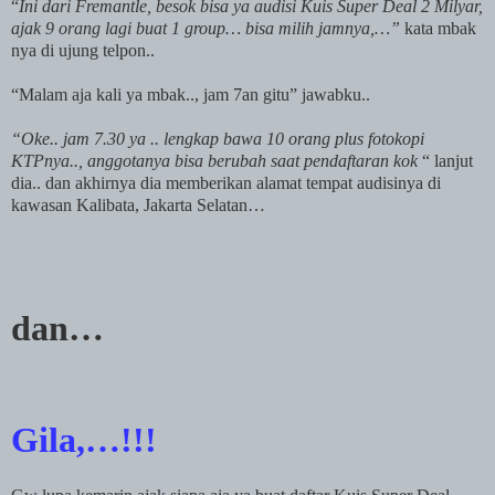
“
Ini dari Fremantle, besok bisa ya audisi Kuis Super Deal 2 Milyar,
ajak 9 orang lagi buat 1 group… bisa milih jamnya,…”
kata mbak
nya di ujung telpon..
“Malam aja kali ya mbak.., jam 7an gitu” jawabku..
“Oke.. jam 7.30 ya .. lengkap bawa 10 orang plus fotokopi
KTPnya.., anggotanya bisa berubah saat pendaftaran kok
“ lanjut
dia.. dan akhirnya dia memberikan alamat tempat audisinya di
kawasan Kalibata,
Jakarta
Selatan…
dan…
Gila,…!!!