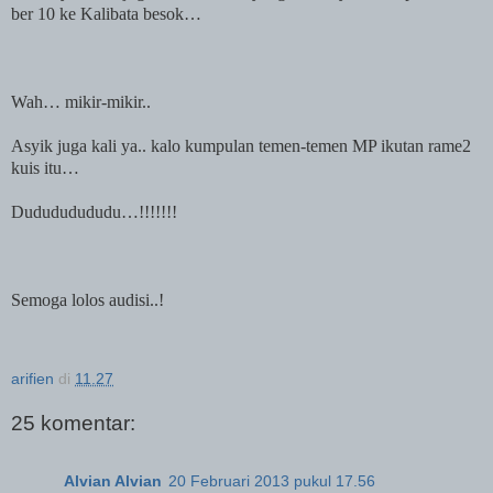
ber 10 ke Kalibata besok…
Wah… mikir-mikir..
Asyik juga kali ya.. kalo kumpulan temen-temen MP ikutan rame2
kuis itu…
Dudududududu…!!!!!!!
Semoga lolos audisi..!
arifien
di
11.27
25 komentar:
Alvian Alvian
20 Februari 2013 pukul 17.56