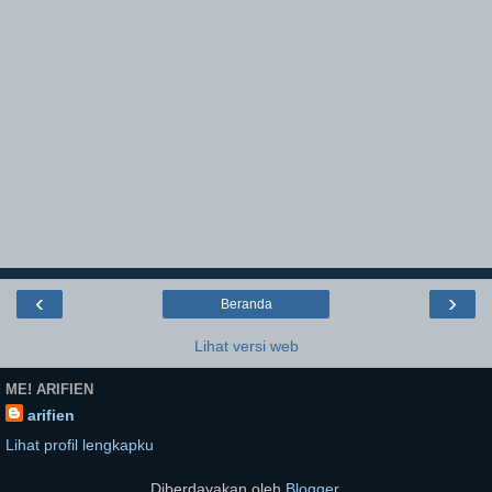
‹
›
Beranda
Lihat versi web
ME! ARIFIEN
arifien
Lihat profil lengkapku
Diberdayakan oleh
Blogger
.