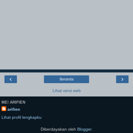
‹
›
Beranda
Lihat versi web
ME! ARIFIEN
arifien
Lihat profil lengkapku
Diberdayakan oleh
Blogger
.