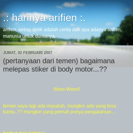
.: harinya arifien :.
arifien, setiap detik adalah cerita dan apa adanya arifien,
manusia untuk dunianya.
JUMAT, 02 FEBRUARI 2007
(pertanyaan dari temen) bagaimana
melepas stiker di body motor...??
Woro-Woro!!
teman saya lagi ada masalah, mungkin ada yang bisa
bantu..?? mungkin yang pernah punya pengalaman....
berikut masalahnya: