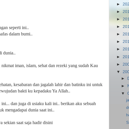
►
20
►
20
►
20
►
20
gan seperti ini..
nafas dalam bumi..
►
20
►
20
►
20
i dunia..
►
20
►
20
a nikmat iman, islam, sehat dan rezeki yang sudah Kau
▼
20
►
hatan, kesabaran dan jagalah lahir dan batinku ini untuk
►
erwujudan bakti ku kepadaku Ya Allah..
▼
j
ni... dan juga di usiaku kali ini.. berikan aku sebuah
d
uk mengadapai dunia saat ini..
h
ekian saat saja hadir disini
S