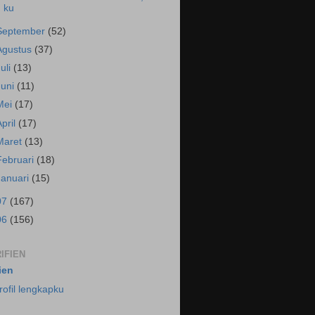
ku
September
(52)
Agustus
(37)
Juli
(13)
Juni
(11)
Mei
(17)
April
(17)
Maret
(13)
Februari
(18)
Januari
(15)
07
(167)
06
(156)
IFIEN
fien
rofil lengkapku