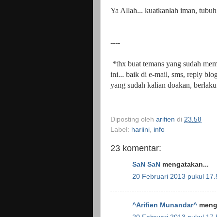
Ya Allah... kuatkanlah iman, tubuh
----
*t
hx buat temans yang sudah memb
ini... baik di e-mail, sms, reply b
yang sudah kalian doakan, berlaku j
Diposting oleh
arifien
di
23.58
Label:
hariini
,
info
23 komentar:
SaN SaN
mengatakan...
20 Februari 2013 pukul 17.
^Arifien Munandar^
menga