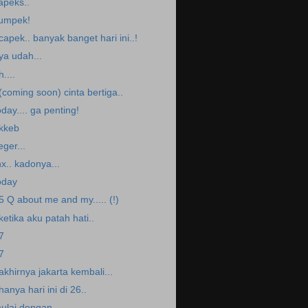
apeks..
umpek!
.capek.. banyak banget hari ini..!
.ya udah...
h....
.(coming soon) cinta bertiga..
oday.... ga penting!
.kkeb
eger...
hx.. kadonya...
oday
5 Q about me and my..... (!)
.ketika aku patah hati..
7
7
.akhirnya jakarta kembali...
.hanya hari ini di 26..
ulai dengan..