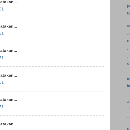
takan...
j
51
t
s
takan...
.
51
m
.
takan...
,
51
d
.
takan...
i
51
i
.
takan...
a
51
.
.
takan...
d