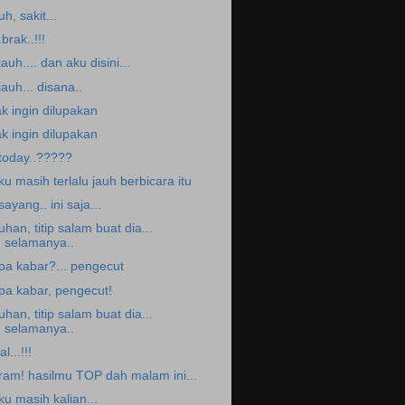
uh, sakit...
.brak..!!!
.jauh.... dan aku disini...
.jauh... disana..
ak ingin dilupakan
ak ingin dilupakan
.today..?????
ku masih terlalu jauh berbicara itu
.sayang.. ini saja...
uhan, titip salam buat dia...
selamanya..
pa kabar?... pengecut
pa kabar, pengecut!
uhan, titip salam buat dia...
selamanya..
al...!!!
ram! hasilmu TOP dah malam ini...
ku masih kalian...