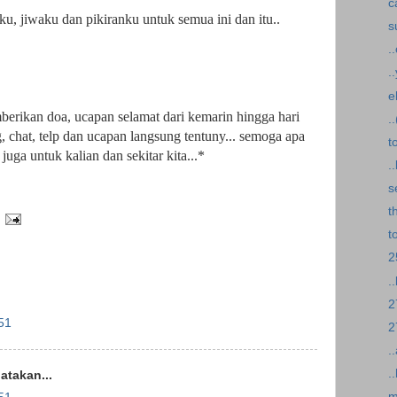
c
ku, jiwaku dan pikiranku untuk semua ini dan itu..
s
.
.
e
erikan doa, ucapan selamat dari kemarin hingga hari
.
log, chat, telp dan ucapan langsung tentuny... semoga apa
t
uga untuk kalian dan sekitar kita...*
.
s
t
t
2
.
2
51
2
.
.
takan...
m