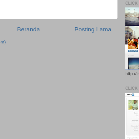
CLICK
Beranda
Posting Lama
om)
http://
CLICK