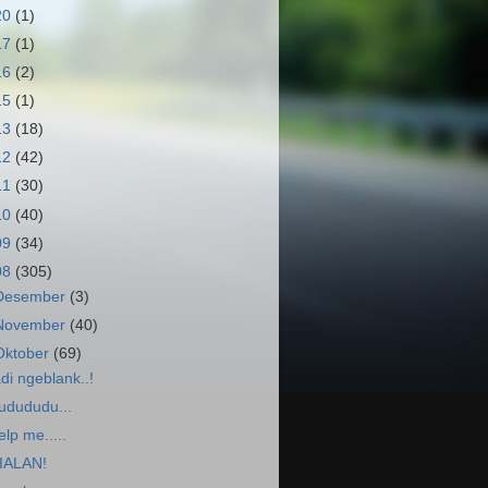
20
(1)
17
(1)
16
(2)
15
(1)
13
(18)
12
(42)
11
(30)
10
(40)
09
(34)
08
(305)
Desember
(3)
November
(40)
Oktober
(69)
adi ngeblank..!
udududu...
elp me.....
IALAN!