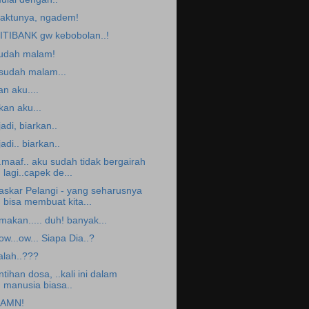
aktunya, ngadem!
ITIBANK gw kebobolan..!
udah malam!
.sudah malam...
an aku....
.kan aku...
.jadi, biarkan..
.jadi.. biarkan..
..maaf.. aku sudah tidak bergairah
lagi..capek de...
askar Pelangi - yang seharusnya
bisa membuat kita...
.makan..... duh! banyak...
.ow...ow... Siapa Dia..?
alah..???
intihan dosa, ..kali ini dalam
manusia biasa..
AMN!