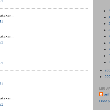
51
►
takan...
►
51
►
►
takan...
►
51
►
►
►
►
51
►
20
►
20
51
ME! AR
ari
takan...
Lihat p
51