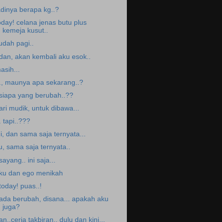
adinya berapa kg..?
oday! celana jenas butu plus
kemeja kusut..
udah pagi..
.dan, akan kembali aku esok..
asih...
.., maunya apa sekarang..?
 siapa yang berubah..??
ari mudik, untuk dibawa...
.. tapi..???
ni, dan sama saja ternyata...
tu, sama saja ternyata..
.sayang.. ini saja...
ku dan ego menikah
.today! puas..!
.ada berubah, disana... apakah aku
juga?
an..ceria takbiran.. dulu dan kini,..