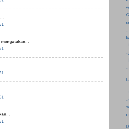
51
w
C
..
s
51
.
k
mengatakan...
.
51
.
.
.
51
L
.
51
.
s
an...
r
51
D