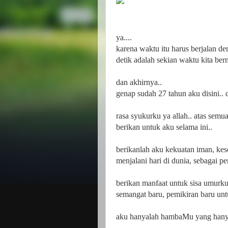
ya....
karena waktu itu harus berjalan den
detik adalah sekian waktu kita ber
dan akhirnya..
genap sudah 27 tahun aku disini.. d
rasa syukurku ya allah.. atas semu
berikan untuk aku selama ini..
berikanlah aku kekuatan iman, kese
menjalani hari di dunia, sebagai p
berikan manfaat untuk sisa umurku i
semangat baru, pemikiran baru unt
aku hanyalah hambaMu yang hanya s