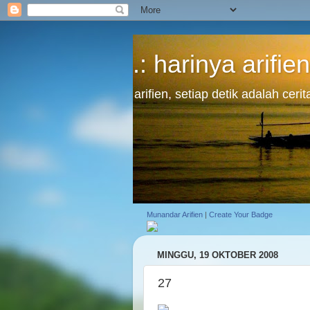
.: harinya arifien
arifien, setiap detik adalah cer
Munandar Arifien
|
Create Your Badge
MINGGU, 19 OKTOBER 2008
27