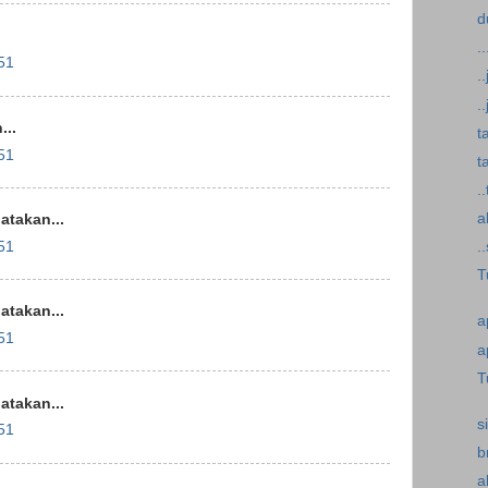
d
..
51
.
.
..
t
51
t
.
a
takan...
51
.
T
takan...
a
51
a
T
takan...
si
51
b
a