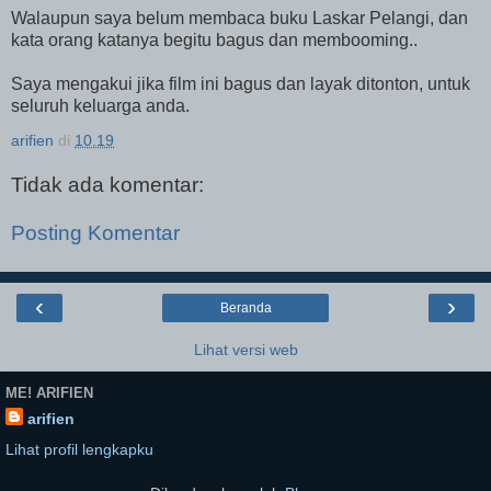
Walaupun saya belum membaca buku Laskar Pelangi, dan
kata orang katanya begitu bagus dan membooming..
Saya mengakui jika film ini bagus dan layak ditonton, untuk
seluruh keluarga anda.
arifien
di
10.19
Tidak ada komentar:
Posting Komentar
‹
›
Beranda
Lihat versi web
ME! ARIFIEN
arifien
Lihat profil lengkapku