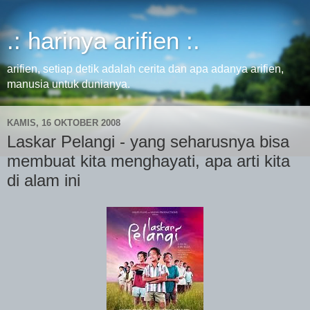
.: harinya arifien :.
arifien, setiap detik adalah cerita dan apa adanya arifien,
manusia untuk dunianya.
KAMIS, 16 OKTOBER 2008
Laskar Pelangi - yang seharusnya bisa
membuat kita menghayati, apa arti kita
di alam ini