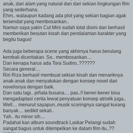
anak, dari alam yang natural dan dari sekian lingkungan film
yang sederhana.
Ehm.. walaupun kadang ada plot yang sekian bagian agak
tersendat yang membosankan..
Namun saya yakin Cut Mini sudah total disini dan berhasil
memberikan besutan kisah dan pendalaman karakter yang
begitu bagus!
Ada juga beberapa scene yang akhirnya harus berulang
kembali diceritakan. So.. membosankan…
Dan kenapa harus ada Tora Sudiro..??????
Secara general…
Riri Riza berhasil membuat sekian kisah dan menariknya
anak-anak dan menyatukan dengan konsep novel dari
novelisnya dengan baik.
Dan satu lagi.. piñata busana… pas..!! bener-bener bisa
mengadaptasi cerita lewat penyatuan konsep atristik juga..
Well… menurut sayapun..musik scoringnya sangat kurang
banyak… sedikit sekali..
Yah.. itu minor sih…
Padahal kan album soundtrack Laskar Pelangi sudah
sangat bagus untuk ditempelkan ke dalam film itu..??