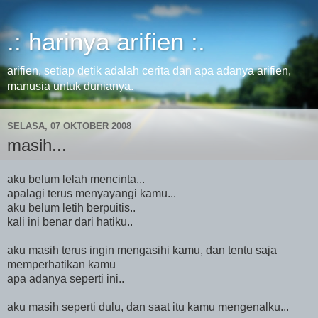
.: harinya arifien :.
arifien, setiap detik adalah cerita dan apa adanya arifien,
manusia untuk dunianya.
SELASA, 07 OKTOBER 2008
masih...
aku belum lelah mencinta...
apalagi terus menyayangi kamu...
aku belum letih berpuitis..
kali ini benar dari hatiku..
aku masih terus ingin mengasihi kamu, dan tentu saja
memperhatikan kamu
apa adanya seperti ini..
aku masih seperti dulu, dan saat itu kamu mengenalku...