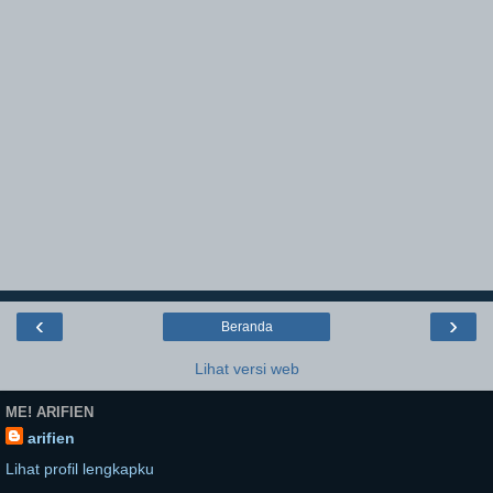
‹
›
Beranda
Lihat versi web
ME! ARIFIEN
arifien
Lihat profil lengkapku