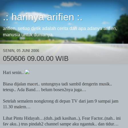
.: harinya arifien :.
arifien, setiap detik adalah cerita dan apa adanya arifien,
manusia untuk dunianya.
SENIN, 05 JUNI 2006
050606 09.00.00 WIB
Hari senin..
Biasa dijalan macet.. untungnya tadi sambil dengerin musik..
teteup..
Ada
Band… belum bosen2nya juga…
Setelah semalem nongkrong di depan TV dari jam 9 sampai jam
11.30 malem…
Lihat Pintu Hidayah…(duh..jadi kasihan..), Fear Factor..(nah.. ini
fav aku..) trus pindah2 channel sampe aku ngantuk.. dan tidur…