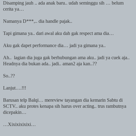
Disamping jauh .. ada anak baru.. udah seminggu sih … belum
cerita ya…
Namanya D***,.. dia handle pajak..
Tapi gimana ya.. dari awal aku dah gak respect ama dia…
Aku gak dapet performance dia… jadi ya gimana ya..
Ah..
lagian dia juga gak berhubungan ama aku.. jadi ya cuek aja..
Headnya dia bukan ada.. jadi.. aman2 aja
kan
..??
So..??
Lanjut….!!!
Barusan telp Balqi… mereview tayangan dia kemarin Sabtu di
SCTV.. aku protes kenapa sih harus over acting.. trus rambutnya
dicepakin…
…Xixixixixixi…