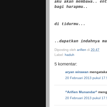
aku akan membawa.. ent
bagi harapmu..
di tidurmu...
..dapatkan indahnya ma
Diposting oleh
arifien
di
20.47
Label:
haduh
5 komentar:
aryan wirawan
mengatakan
20 Februari 2013 pukul 17.
^Arifien Munandar^
menga
20 Februari 2013 pukul 17.