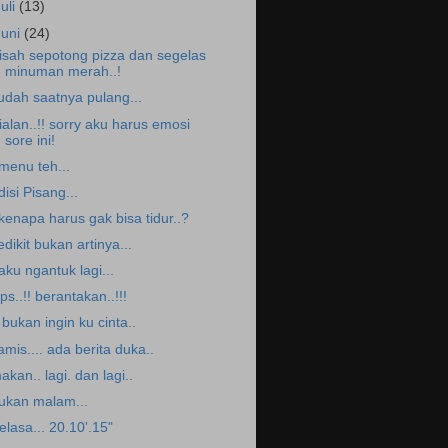
Juli
(13)
Juni
(24)
isah sepotong pizza dan segelas
minuman merah..!
udah saatnya pulang...
ialan..!! sorry aku harus emosi
sore ini!
.menu teh...
disi Pisang...
.kenapa harus gak bisa tidur..?
edikit bukan artinya...
.aku ngantuk lagi...
ps..!! berantakan..!!!
. bukan ingin ku cinta..
amis.... ada berita duka..
akan.. lagi. dan lagi..
ukan malam...
elasa... 20.10'.15"