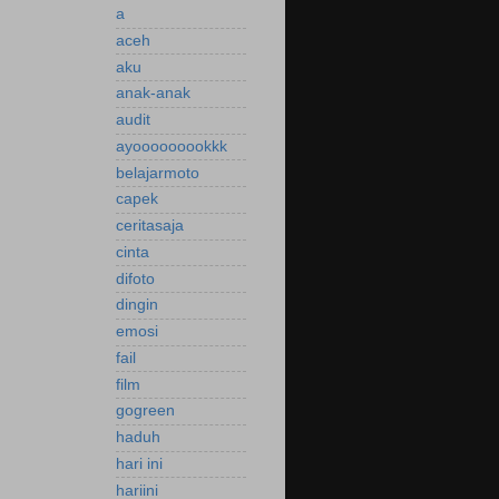
a
aceh
aku
anak-anak
audit
ayooooooookkk
belajarmoto
capek
ceritasaja
cinta
difoto
dingin
emosi
fail
film
gogreen
haduh
hari ini
hariini