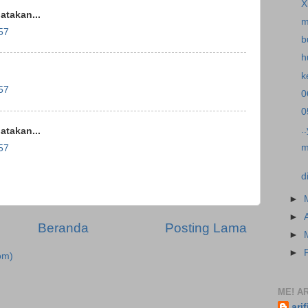
Xi
takan...
m
57
b
h
k
57
0
0
.
takan...
m
57
d
►
►
Beranda
Posting Lama
►
►
om)
ME! AR
ari