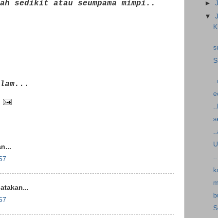
ah sedikit atau seumpama mimpi..
►
▼
K
s
S
.
lam...
e
.
s
.
U
...
.
57
k
m
takan...
b
57
S