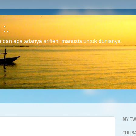
 :.
ita dan apa adanya arifien, manusia untuk dunianya.
MY TW
TULIS