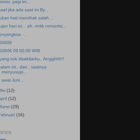
xixixi..pagi ini...
aaf jika ada saat ini By...
ukan hati memihak salah...
ujan hari ini... ah..rintik romantis...
enyangkoe.....
60606
50606 09.00.00 WIB
.yang sok disekitarku.. Arrgghhh!!
alam ini.. dan.. saatnya
menyusupi...
i awal Juni...
Mei
(12)
April
(12)
Maret
(29)
Februari
(16)
IFIEN
fien