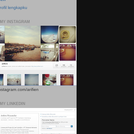
rofil lengkapku
 MY INSTAGRAM
instagram.com/arifien
 MY LINKEDIN