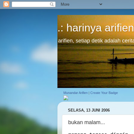
.: harinya arifien
arifien, setiap detik adalah cer
Munandar Arifien
|
Create Your Badge
SELASA, 13 JUNI 2006
bukan malam...