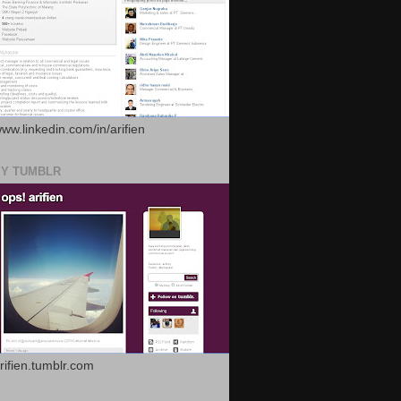
www.linkedin.com/in/arifien
MY TUMBLR
arifien.tumblr.com