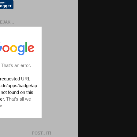
EJAK...
POST.. IT!