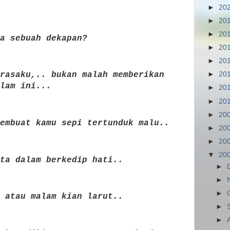
►
20
►
20
►
20
a sebuah dekapan?
►
20
►
20
►
20
rasaku,.. bukan malah memberikan
lam ini...
►
20
►
20
►
20
embuat kamu sepi tertunduk malu..
►
20
►
20
▼
20
ta dalam berkedip hati..
►
►
►
 atau malam kian larut..
►
►