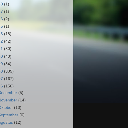
20
(1)
17
(1)
16
(2)
15
(1)
13
(18)
12
(42)
11
(30)
10
(40)
09
(34)
08
(305)
07
(167)
06
(156)
Desember
(5)
November
(14)
Oktober
(13)
September
(6)
Agustus
(12)