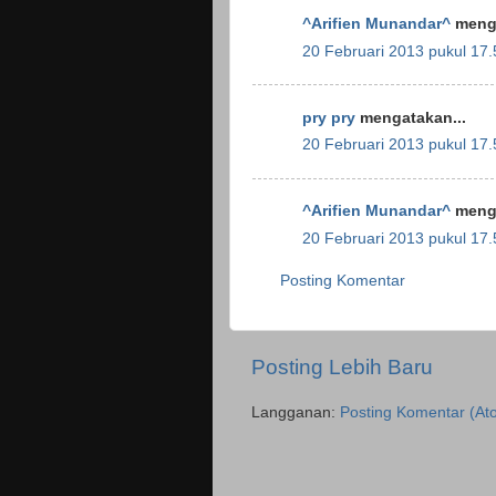
^Arifien Munandar^
menga
20 Februari 2013 pukul 17.
pry pry
mengatakan...
20 Februari 2013 pukul 17.
^Arifien Munandar^
menga
20 Februari 2013 pukul 17.
Posting Komentar
Posting Lebih Baru
Langganan:
Posting Komentar (At