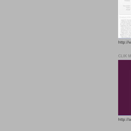
http://
CLIK 
http://