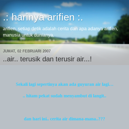
.: harinya arifien :.
arifien, setiap detik adalah cerita dan apa adanya arifien,
manusia untuk dunianya.
JUMAT, 02 FEBRUARI 2007
..air.. terusik dan terusir air...!
Sekali lagi sepertinya akan ada guyuran air lagi…
.. hitam pekat sudah menyambut di langit..
dan hari ini.. cerita air dimana-mana..???