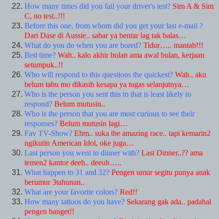
How many times did you fail your driver's test?
Sim A & Sim
C, no test..!!!
Before this one, from whom did you get your last e-mail ?
Dari Dase di Aussie.. sabar ya bentar lag tak balas…
What do you do when you are bored?
Tidur….. mantab!!!
Bed time?
Wah.. kalo akhir bulan ama awal bulan, kerjaan
setumpuk..!!
Who will respond to this questions the quickest?
Wah.. aku
belum tahu mo dikasih kesapa ya tugas selanjutnya…
Who is the person you sent this to that is least likely to
respond?
Belum mutusin..
Who is the person that you are most curious to see their
responses?
Belum mutusin lagi…
Fav TV-Show?
Ehm.. suka the amazing race.. tapi kemarin2
ngikutin American Idol, oke juga…
Last person you went to dinner with?
Last Dinner..?? ama
temen2 kantor deeh.. deeuh…..
What happen to 31 and 32?
Pengen umur segitu punya anak
berumur 3tahunan..
What are your favorite colors?
Red!!
How many tattoos do you have?
Sekarang gak ada.. padahal
pengen banget!!