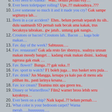
Ever been to
Alaska
?
Wah.. belum pernah euy…
Ever been toiletpaper rolling?
Ups..!!! maksudnya..???
Love someone so much it and it made you cry?
Gak sampe
segitunya lah…
Been in a car accident?
Ehm.. belum pernah separah itu sih..
dulu saatmasih SD pernah naik becak ama kakak, trus
becaknya tabrakan.. gw jatuh.. untung gak nangis..
Croutons or bacon? Croutons lah.. Bacon … kaga bole
makan…
Fav. day of the week?
Sabtuuuu….
Fav. restaurant?
Gak ada resto fav sbnrnya.. soalnya urusan
makan moody banget… kadang enak makan disini.. kadnag
ngerasa gak enak …
Fav. flower?
Bunga..?? gak suka..!!
Fav. sport to watch?
F1 boleh juga… trus basket seru pula…
Fav. drink?
Jus Mangga, kenapa ya kalo pas di menu ada
pilihan itu.. pasti larinya kesana…
Fav. ice cream?
Tiramisu mix apa green tea..
Disney or WarnerBros?
Film2 warner bross lebih seru
kayaknya…
Ever been on a ship?
Naik kapal..?? belum pernah….
What color is your bedroom carpet? Warna
merah…..huuuuuuu….