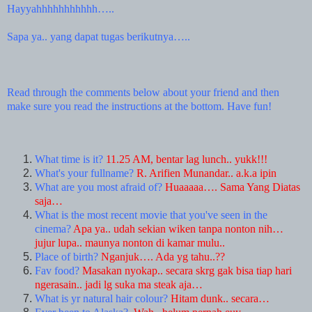
Hayyahhhhhhhhhhh…..
Sapa ya.. yang dapat tugas berikutnya…..
Read through the comments below about your friend and then
make sure you read the instructions at the bottom. Have fun!
What time is it?
11.25 AM, bentar lag lunch.. yukk!!!
What's your fullname?
R. Arifien Munandar.. a.k.a ipin
What are you most afraid of?
Huaaaaa…. Sama Yang Diatas
saja…
What is the most recent movie that you've seen in the
cinema?
Apa ya.. udah sekian wiken tanpa nonton nih…
jujur lupa.. maunya nonton di kamar mulu..
Place of birth?
Nganjuk….
Ada
yg tahu..??
Fav food?
Masakan nyokap.. secara skrg gak bisa tiap hari
ngerasain.. jadi lg suka ma steak aja…
What is yr natural hair colour?
Hitam dunk.. secara…