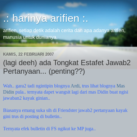
.: harinya arifien :.
arifien, setiap detik adalah cerita dan apa adanya arifien,
manusia untuk dunianya.
KAMIS, 22 FEBRUARI 2007
(lagi deeh) ada Tongkat Estafet Jawab2
Pertanyaan... (penting??)
Wah.. gara2 tadi ngintipin blognya
Ardi
,
trus lihat blognya
Mas
Didin
pula.. ternyata dapet wangsit lagi dari mas Didin buat ngisi
jawaban2 kayak ginian..
Biasanya emang suka sih di Friendster jawab2 pertanyaan kayak
gini trus di posting di bulletin..
Ternyata efek bulletin di FS ngikut ke MP juga..