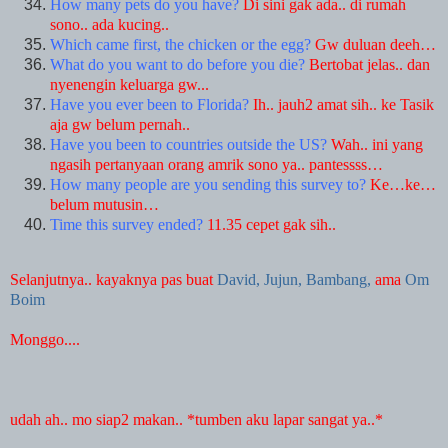
How many pets do you have?
Di sini gak ada.. di rumah
sono.. ada kucing..
Which came first, the chicken or the egg?
Gw duluan deeh…
What do you want to do before you die?
Bertobat jelas.. dan
nyenengin keluarga gw...
Have you ever been to
Florida
?
Ih.. jauh2 amat sih.. ke Tasik
aja gw belum pernah..
Have you been to countries outside the
US
?
Wah.. ini yang
ngasih pertanyaan orang amrik sono ya.. pantessss…
How many people are you sending this survey to?
Ke…ke…
belum mutusin…
Time this survey ended?
11.35 cepet gak sih..
Selanjutnya.. kayaknya pas buat
David,
Jujun,
Bambang,
ama
Om
Boim
Monggo....
udah ah.. mo siap2 makan.. *tumben aku lapar sangat ya..*