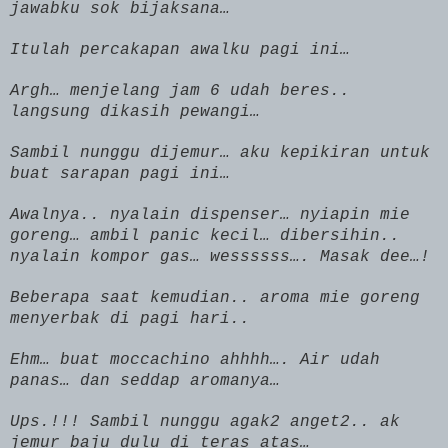
jawabku sok bijaksana…
Itulah percakapan awalku pagi ini…
Argh… menjelang jam 6 udah beres..
langsung dikasih pewangi…
Sambil nunggu dijemur… aku kepikiran untuk
buat sarapan pagi ini…
Awalnya.. nyalain dispenser… nyiapin mie
goreng… ambil panic kecil… dibersihin..
nyalain kompor gas… wessssss…. Masak dee…!
Beberapa saat kemudian.. aroma mie goreng
menyerbak di pagi hari..
Ehm… buat moccachino ahhhh…. Air udah
panas… dan seddap aromanya…
Ups.!!! Sambil nunggu agak2 anget2.. ak
jemur baju dulu di teras atas…