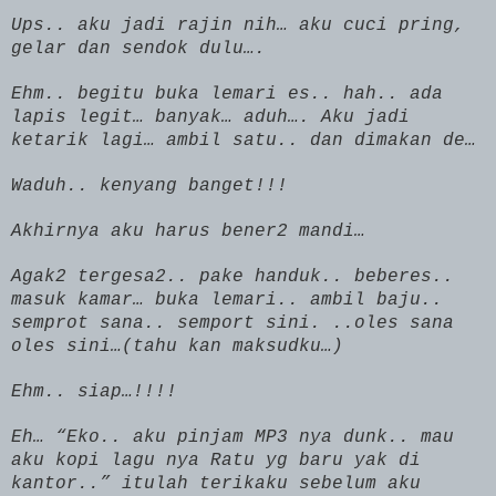
Ups.. aku jadi rajin nih… aku cuci pring,
gelar dan sendok dulu….
Ehm.. begitu buka lemari es.. hah.. ada
lapis legit… banyak… aduh…. Aku jadi
ketarik lagi… ambil satu.. dan dimakan de…
Waduh.. kenyang banget!!!
Akhirnya aku harus bener2 mandi…
Agak2 tergesa2.. pake handuk.. beberes..
masuk kamar… buka lemari.. ambil baju..
semprot
sana
.. semport sini. ..oles
sana
oles sini…(tahu
kan
maksudku…)
Ehm.. siap…!!!!
Eh… “Eko.. aku pinjam MP3 nya dunk.. mau
aku kopi lagu nya Ratu yg baru yak di
kantor..” itulah terikaku sebelum aku