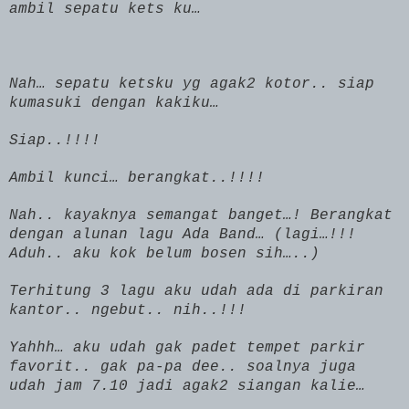
ambil sepatu kets ku…
Nah… sepatu ketsku yg agak2 kotor.. siap
kumasuki dengan kakiku…
Siap..!!!!
Ambil kunci… berangkat..!!!!
Nah.. kayaknya semangat banget…! Berangkat
dengan alunan lagu
Ada
Band… (lagi…!!!
Aduh.. aku kok belum bosen sih…..)
Terhitung 3 lagu aku udah ada di parkiran
kantor.. ngebut.. nih..!!!
Yahhh… aku udah gak padet tempet parkir
favorit.. gak pa-pa dee.. soalnya juga
udah jam 7.10 jadi agak2 siangan kalie…