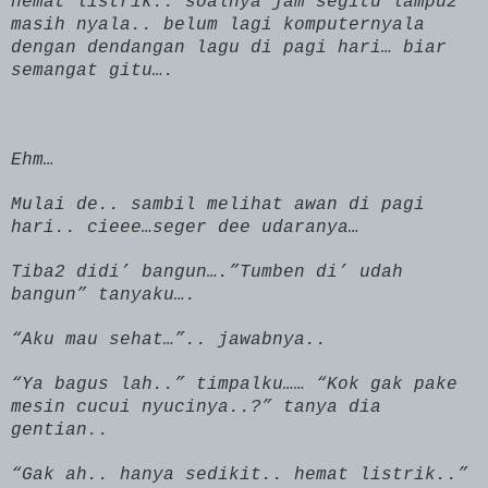
hemat listrik.. soalnya jam segitu lampu2
masih nyala.. belum lagi komputernyala
dengan dendangan lagu di pagi hari… biar
semangat gitu….
Ehm…
Mulai de.. sambil melihat awan di pagi
hari.. cieee…seger dee udaranya…
Tiba2 didi’ bangun….”Tumben di’ udah
bangun” tanyaku….
“Aku mau sehat…”.. jawabnya..
“Ya bagus lah..” timpalku…… “Kok gak pake
mesin cucui nyucinya..?” tanya dia
gentian..
“Gak ah.. hanya sedikit.. hemat listrik..”