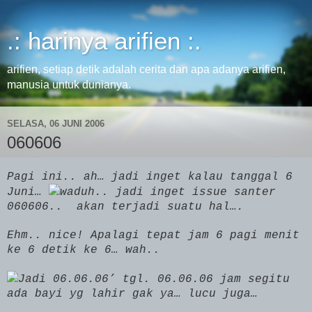
.: harinya arifien :.
arifien, setiap detik adalah cerita dan apa adanya arifien,
manusia untuk dunianya.
SELASA, 06 JUNI 2006
060606
Pagi ini.. ah… jadi inget kalau tanggal 6
Juni…
waduh.. jadi inget issue santer
060606..
akan terjadi suatu hal….
Ehm.. nice! Apalagi tepat jam 6 pagi menit
ke 6 detik ke 6… wah..
Jadi 06.06.06’ tgl. 06.06.06 jam segitu
ada bayi yg lahir gak ya… lucu juga…