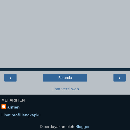
‹
›
Beranda
Lihat versi web
ME! ARIFIEN
arifien
Lihat profil lengkapku
Diberdayakan oleh
Blogger
.