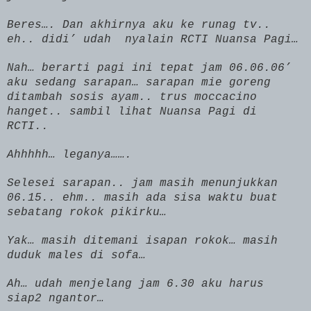
Beres…. Dan akhirnya aku ke runag tv..
eh.. didi’ udah
nyalain RCTI Nuansa Pagi…
Nah… berarti pagi ini tepat jam 06.06.06’
aku sedang sarapan… sarapan mie goreng
ditambah sosis ayam.. trus moccacino
hanget.. sambil lihat Nuansa Pagi di
RCTI..
Ahhhhh… leganya…….
Selesei sarapan.. jam masih menunjukkan
06.15.. ehm.. masih ada sisa waktu buat
sebatang rokok pikirku…
Yak… masih ditemani isapan rokok… masih
duduk males di sofa…
Ah… udah menjelang jam 6.30 aku harus
siap2 ngantor…