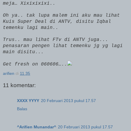
meja… Xixixixixi..
Oh ya.. tak lupa malem ini aku mau lihat
Kuis Super Deal di ANTV, disitu Iqbal
temenku lagi main..
Trus.. mau lihat FTv di ANTV juga...
penasaran pengen lihat temenku jg yg lagi
main disitu...
Get fresh on 060606…..
arifien
di
11.35
11 komentar:
XXXX YYYY
20 Februari 2013 pukul 17.57
Balas
^Arifien Munandar^
20 Februari 2013 pukul 17.57