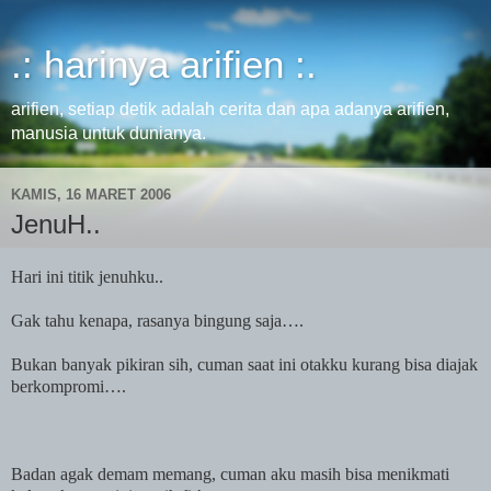
.: harinya arifien :.
arifien, setiap detik adalah cerita dan apa adanya arifien,
manusia untuk dunianya.
KAMIS, 16 MARET 2006
JenuH..
Hari ini titik jenuhku..
Gak tahu kenapa, rasanya bingung saja….
Bukan banyak pikiran sih, cuman saat ini otakku kurang bisa diajak
berkompromi….
Badan agak demam memang, cuman aku masih bisa menikmati